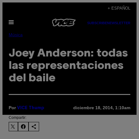
Saltar
+ ESPAÑOL
al
Abrir
contenido
SUBSCRIBE
NEWSLETTER
Menú
Música
Joey Anderson: todas
las representaciones
del baile
Por
diciembre 18, 2014, 1:10am
VICE Thump
Compartir: