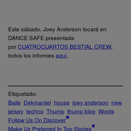
Este sábado, Joey Anderson tocará en
DANCE SAFE presentada
por
CUATROCUARTOS BESTIAL CREW
,
todos los informes
aquí
.
Etiquetado:
Baile
Dekmantel
house
joey anderson
new
jersey
techno
Thump
thump blog
Words
Follow Us On Discover
Make Us Preferred In Top Stories