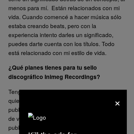
menos para mí. Están relacionados con mi
vida. Cuando comencé a hacer música sólo
estaba creando beats, pero con la
experiencia intento darles un significado,
puedes darte cuenta con los títulos. Todo
está relacionado con mi estilo de vida.
¿Qué planes tienes para tu sello
discográfico Inimeg Recordings?
Tengo algunas sorpresas para 2015, pero no
×
quiero echarlas a perder. No se trata de
publicar discos de forma constante, sale algo
de vez en cuando. Me gusta que lo que se
publique se sienta como algo íntimo y