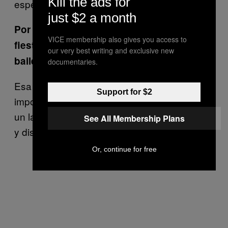
Kill the ads for
especial.
just $2 a month
Por último, te presentarás en México en la
VICE membership also gives you access to
fiesta DANCE SAFE, ¿Tienes algún tip de
our very best writing and exclusive new
baile que quieras compartir?
documentaries.
Esa es una pregunta muy difícil. Lo más
Support for $2
importante es la vibra, dejar la expectativa a
un lado y simplemente vibrar con naturalidad
See All Membership Plans
y disfrutar. Eso es lo más importante para mí.
Or, continue for free