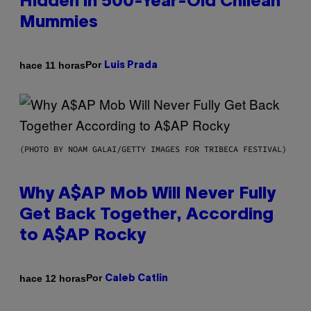
Hidden in 500-Year-Old Chilean
Mummies
Por
hace 11 horas
Luis Prada
(PHOTO BY NOAM GALAI/GETTY IMAGES FOR TRIBECA FESTIVAL)
Why A$AP Mob Will Never Fully
Get Back Together, According
to A$AP Rocky
Por
hace 12 horas
Caleb Catlin