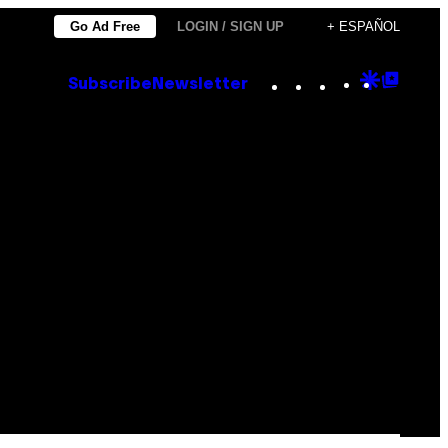
Go Ad Free
LOGIN / SIGN UP
+ ESPAÑOL
Instagram
TikTok
YouTube
Google
Goog
Subscribe
Newsletter
Discove
Top
Posts