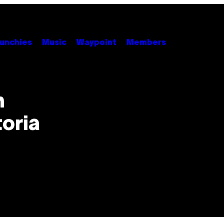
unchies
Music
Waypoint
Members
n
toria