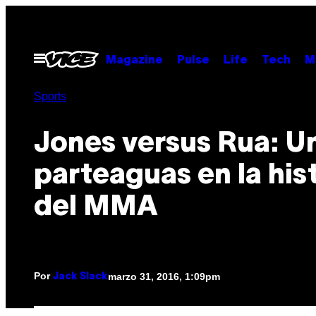
Saltar
al
contenido
Abrir
Magazine
Pulse
Life
Tech
M
Menú
Sports
Jones versus Rua: U
parteaguas en la his
del MMA
Por
marzo 31, 2016, 1:09pm
Jack Slack