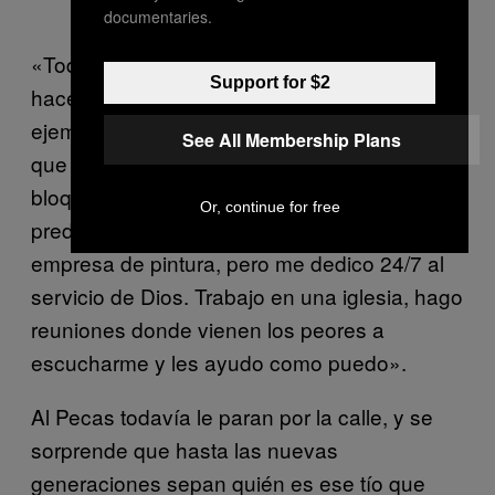
pecho
documentaries.
«Todo ser humano hace cosas que no quiere
Support for $2
hacer. No quiere mentir, y miente, por
ejemplo. Yo aborrecía las drogas y cada vez
See All Membership Plans
que pienso en un porro o en una raya me
bloqueo», explica con su nueva voz, la de
Or, continue for free
predicador empedernido. «Ahora tengo una
empresa de pintura, pero me dedico 24/7 al
servicio de Dios. Trabajo en una iglesia, hago
reuniones donde vienen los peores a
escucharme y les ayudo como puedo».
Al Pecas todavía le paran por la calle, y se
sorprende que hasta las nuevas
generaciones sepan quién es ese tío que