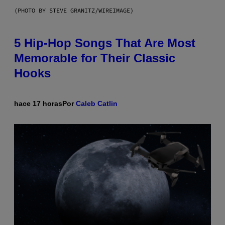
(PHOTO BY STEVE GRANITZ/WIREIMAGE)
5 Hip-Hop Songs That Are Most
Memorable for Their Classic
Hooks
hace 17 horas
Por
Caleb Catlin