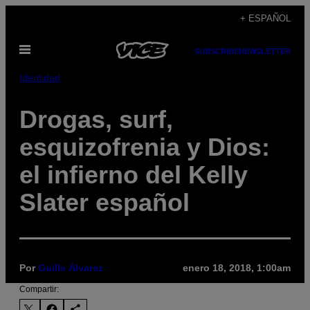
Saltar
+ ESPAÑOL
al
Abrir
contenido
SUBSCRIBE
NEWSLETTER
Menú
Identidad
Drogas, surf,
esquizofrenia y Dios:
el infierno del Kelly
Slater español
Por
Guille Álvarez
enero 18, 2018, 1:00am
Compartir: