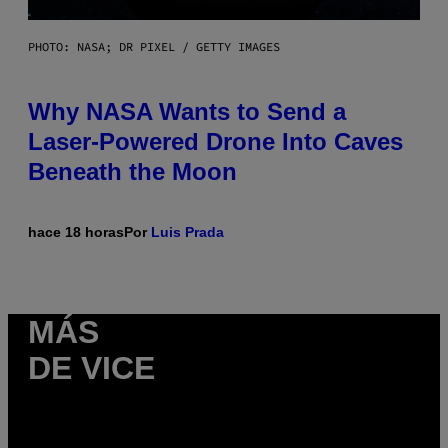
PHOTO: NASA; DR PIXEL / GETTY IMAGES
Why NASA Wants to Send a
Laser-Powered Drone Into Caves
Beneath the Moon
hace 18 horas
Por
Luis Prada
MÁS
DE VICE