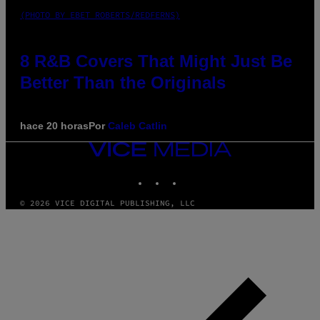
(PHOTO BY EBET ROBERTS/REDFERNS)
8 R&B Covers That Might Just Be
Better Than the Originals
hace 20 horas
Por
Caleb Catlin
VICE
MEDIA
INSTAGRAM
TIKTOK
YOUTUBE
© 2026 VICE DIGITAL PUBLISHING, LLC