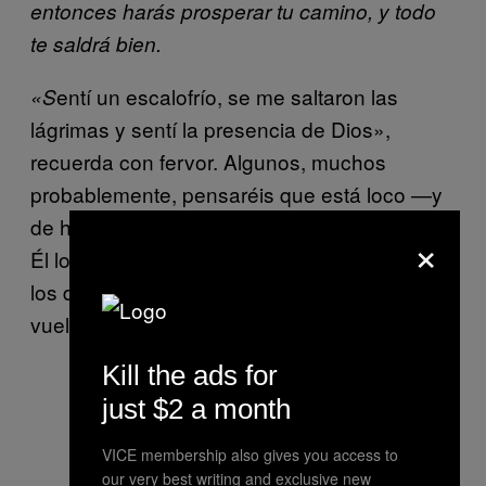
entonces harás prosperar tu camino, y todo
te saldrá bien.
entí un escalofrío, se me saltaron las
«S
lágrimas y sentí la presencia de Dios»,
recuerda con fervor. Algunos, muchos
probablemente, pensaréis que está loco —y
de hecho, ahí está su etapa en el manicomio.
×
Él lo tiene claro, y le da igual lo que piensen
los demás, porque desde entonces no ha
vuelto a tocar ni un pellizco de droga.
Kill the ads for
just $2 a month
El Pecas se paseó en sus últimos
VICE membership also gives you access to
años en la élite con la cruz en el
our very best writing and exclusive new