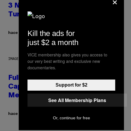
×
3 No-Skip Geek Rock Albums
Turning 30 This Year
Kill the ads for
Por
hace 24 minutos
Dan Milam
just $2 a month
VICE membership also gives you access to
IMAGE: NICK DOVE
our very best writing and exclusive new
documentaries.
Fully-Automated Luxury Space
Support for $2
Capitalism—This Week on VICE:
Members Only
See All Membership Plans
Por
hace 4 horas
Emma Garland
Or, continue for free