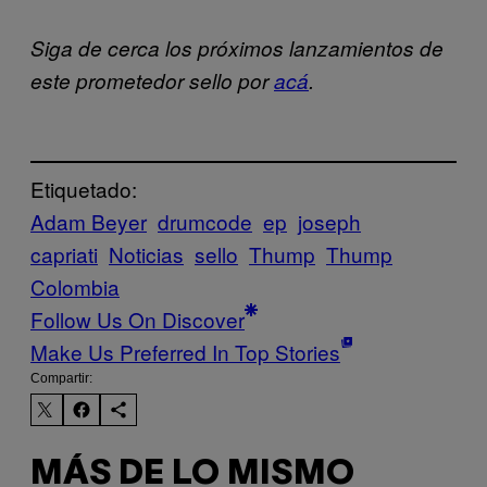
Siga de cerca los próximos lanzamientos de
este prometedor sello por
acá
.
Etiquetado:
Adam Beyer
drumcode
ep
joseph
capriati
Noticias
sello
Thump
Thump
Colombia
Follow Us On Discover
Make Us Preferred In Top Stories
Compartir:
MÁS DE LO MISMO