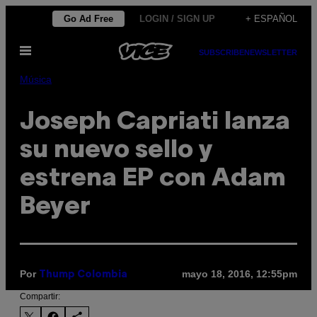
Saltar
Go Ad Free
LOGIN / SIGN UP
+ ESPAÑOL
al
Abrir
contenido
SUBSCRIBE
NEWSLETTER
Menú
Música
Joseph Capriati lanza
su nuevo sello y
estrena EP con Adam
Beyer
Por
mayo 18, 2016, 12:55pm
Thump Colombia
Compartir: