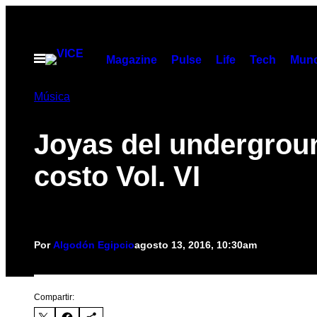
Saltar
al
contenido
Abrir
Magazine
Pulse
Life
Tech
Munc
Menú
Música
Joyas del undergrou
costo Vol. VI
Por
Algodón Egipcio
agosto 13, 2016, 10:30am
Compartir: