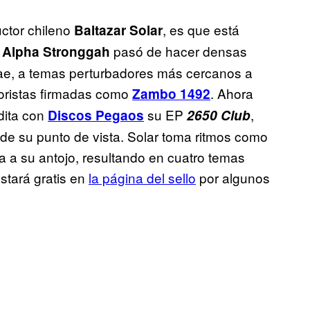
uctor chileno
, es que está
Baltazar Solar
o
pasó de hacer densas
Alpha Stronggah
gae, a temas perturbadores más cercanos a
loristas firmadas como
. Ahora
Zambo 1492
edita con
su EP
,
Discos Pegaos
2650 Club
 de su punto de vista. Solar toma ritmos como
la a su antojo, resultando en cuatro temas
stará gratis en
la página del sello
por algunos