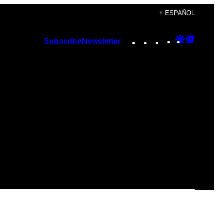
+ ESPAÑOL
Instagram
TikTok
YouTube
Google
Googl
Subscribe
Newsletter
Discover
Top
Posts