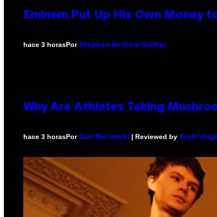
Eminem Put Up His Own Money to
Por
hace 3 horas
Stephen Andrew Galiher
Why Are Athletes Taking Mushr
Por
| Reviewed by
hace 3 horas
Sam Watanuki
Ysolt Usig