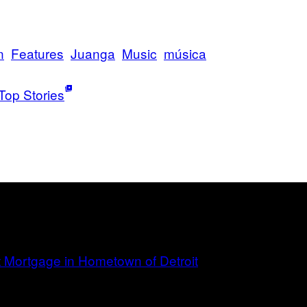
n
Features
Juanga
Music
música
Top Stories