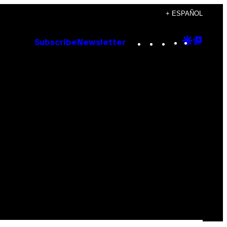
+ ESPAÑOL
Instagram
TikTok
YouTube
Google
Goog
Subscribe
Newsletter
Discove
Top
Posts