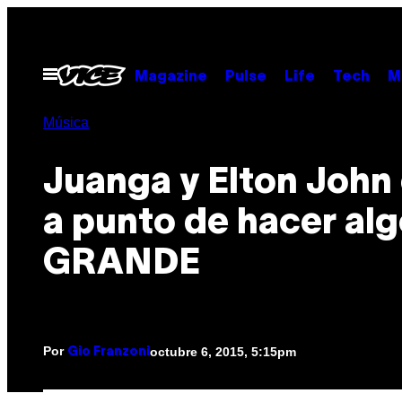
Saltar
al
contenido
Abrir
Magazine
Pulse
Life
Tech
M
Menú
Música
Juanga y Elton John
a punto de hacer al
GRANDE
Por
octubre 6, 2015, 5:15pm
Gio Franzoni