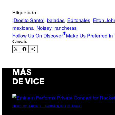
Etiquetado:
¡Diosito Santo!
baladas
Editoriales
Elton Joh
mexicana
Noisey
rancheras
Follow Us On Discover
Make Us Preferred In 
Compartir:
MÁS
DE VICE
PHOTO BY AARON J. THORNTON/GETTY IMAGES