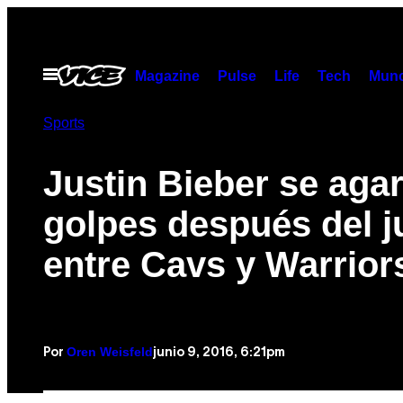
Saltar
al
contenido
Abrir
Magazine
Pulse
Life
Tech
Munc
Menú
Sports
Justin Bieber se agar
golpes después del 
entre Cavs y Warrior
Oren Weisfeld
junio 9, 2016, 6:21pm
Por