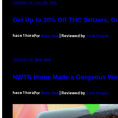
COURTESY OF CYCLING FROG
Get Up to 30% Off THC Seltzers, G
Maha Haq
Ysolt Usigan
hace 1 hora
Por
| Reviewed by
COURTESY OF NWTN HOME
NWTN Home Made a Gorgeous Weed G
Maha Haq
Ysolt Usigan
hace 1 hora
Por
| Reviewed by