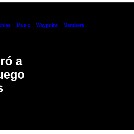
hies
Music
Waypoint
Members
ró a
juego
s