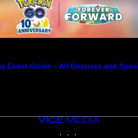
y Event Guide – All Bonuses and Speci
VICE
MEDIA
INSTAGRAM
TIKTOK
YOUTUBE