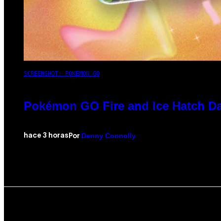
SCREENSHOT: POKEMON GO
Pokémon GO Fire and Ice Hatch Da
Denny Connolly
hace 3 horas
Por