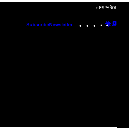
+ ESPAÑOL
Instagram
TikTok
YouTube
Google
Googl
Subscribe
Newsletter
Discover
Top
Posts