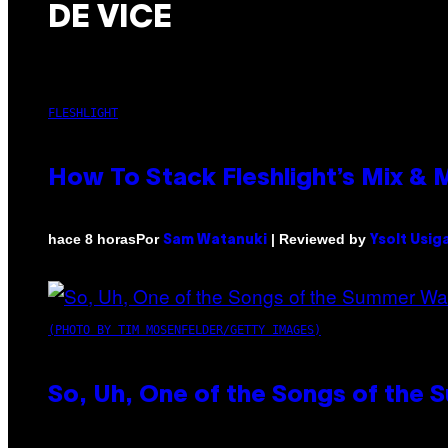
DE VICE
FLESHLIGHT
How To Stack Fleshlight’s Mix &
Por
| Reviewed by
hace 8 horas
Sam Watanuki
Ysolt Usig
(PHOTO BY TIM MOSENFELDER/GETTY IMAGES)
So, Uh, One of the Songs of the 