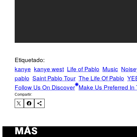
Etiquetado:
kanye
kanye west
Life of Pablo
Music
Noise
pablo
Saint Pablo Tour
The Life Of Pablo
YE
Follow Us On Discover
Make Us Preferred In 
Compartir:
MÁS