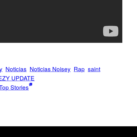
y
Noticias
Noticias Noisey
Rap
saint
EZY UPDATE
Top Stories