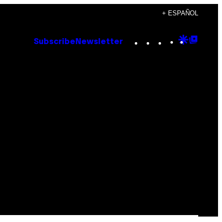
+ ESPAÑOL
Instagram
TikTok
YouTube
Google
Goog
Subscribe
Newsletter
Discove
Top
Posts