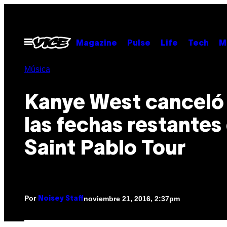
Saltar
al
contenido
Abrir
Magazine
Pulse
Life
Tech
M
Menú
Música
Kanye West canceló
las fechas restantes
Saint Pablo Tour
Por
noviembre 21, 2016, 2:37pm
Noisey Staff