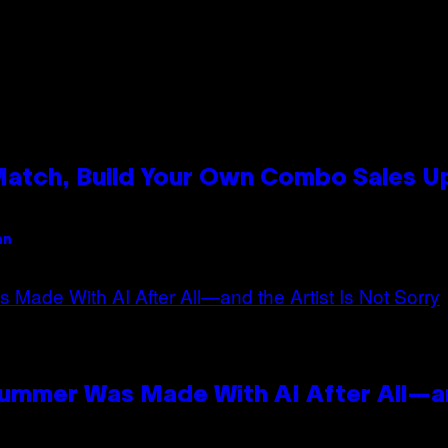
 Match, Build Your Own Combo Sales 
an
Summer Was Made With AI After All—an