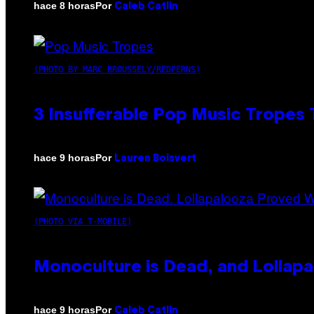
Por
hace 8 horas
Caleb Catlin
(PHOTO BY MARC BROUSSELY/REDFERNS)
3 Insufferable Pop Music Tropes
Por
hace 9 horas
Lauren Boisvert
(PHOTO VIA T-MOBILE)
Monoculture is Dead, and Lollapa
Por
hace 9 horas
Caleb Catlin