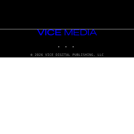
VICE
MEDIA
INSTAGRAM
TIKTOK
YOUTUBE
© 2026 VICE DIGITAL PUBLISHING, LLC