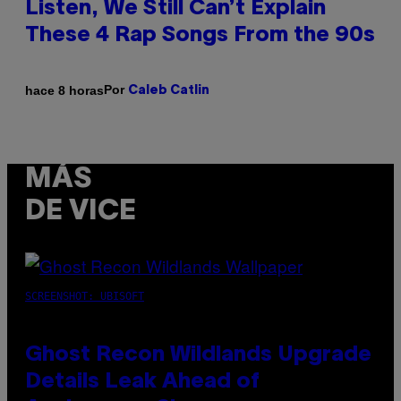
Listen, We Still Can’t Explain
These 4 Rap Songs From the 90s
Por
hace 8 horas
Caleb Catlin
MÁS
DE VICE
SCREENSHOT: UBISOFT
Ghost Recon Wildlands Upgrade
Details Leak Ahead of