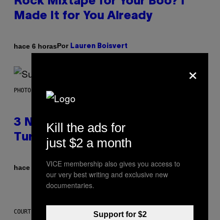
Rock Mixtape for Your Boo? I
Made It for You Already
Por
hace 6 horas
Lauren Boisvert
×
PHOTO BY NIELS VAN IPEREN/GETTY IMAGES
3 No-Skip Britpop Albums
Kill the ads for
Turning 30 This Year
just $2 a month
VICE membership also gives you access to
Por
hace 7 horas
Dan Milam
our very best writing and exclusive new
documentaries.
COURTESY OF PUFFCO
Support for $2