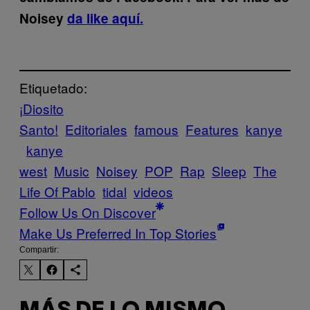
Noisey
da like aquí.
Etiquetado:
¡Diosito
Santo!
Editoriales
famous
Features
kanye
kanye
west
Music
Noisey
POP
Rap
Sleep
The
Life Of Pablo
tidal
videos
Follow Us On Discover
Make Us Preferred In Top Stories
Compartir: