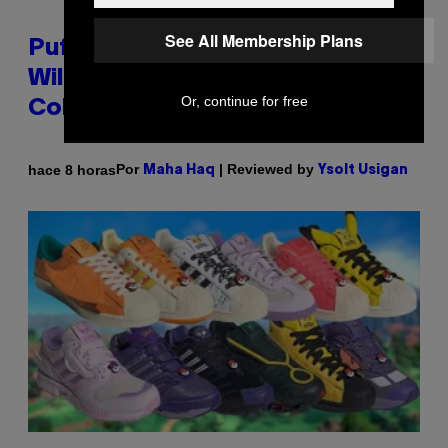
See All Membership Plans
Puffco Went Full Gamer With Its
Wild New Plasma Peak Pro
Or, continue for free
Colorway
Por
| Reviewed by
hace 8 horas
Maha Haq
Ysolt Usigan