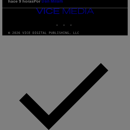
Por
hace 9 horas
Dan Milam
VICE
MEDIA
INSTAGRAM
TIKTOK
YOUTUBE
© 2026 VICE DIGITAL PUBLISHING, LLC