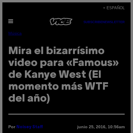
Saltar
+ ESPAÑOL
al
Abrir
contenido
SUBSCRIBE
NEWSLETTER
Menú
Música
Mira el bizarrísimo
video para «Famous»
de Kanye West (El
momento más WTF
del año)
Por
junio 25, 2016, 10:56am
Noisey Staff