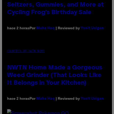
Seltzers, Gummies, and More at
Cycling Frog’s Birthday Sale
Por
| Reviewed by
hace 2 horas
Maha Haq
Ysolt Usigan
COURTESY OF NWTN HOME
NWTN Home Made a Gorgeous
Weed Grinder (That Looks Like
It Belongs in Your Kitchen)
Por
| Reviewed by
hace 2 horas
Maha Haq
Ysolt Usigan