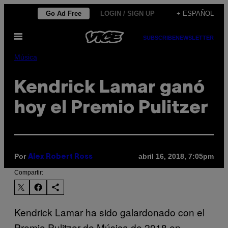
Saltar
Go Ad Free
LOGIN / SIGN UP
+ ESPAÑOL
al
Abrir
contenido
SUBSCRIBE
NEWSLETTER
Menú
Música
Kendrick Lamar ganó
hoy el Premio Pulitzer
Por
abril 16, 2018, 7:05pm
Alex Robert Ross
Compartir:
Kendrick Lamar ha sido galardonado con el
Premio Pulitzer de Música de 2018 en