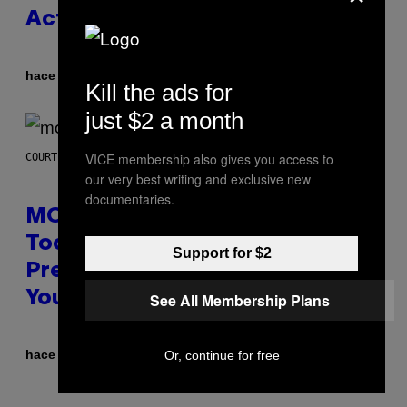
Actually a Great Thing
Por
hace 59 minutos
Caleb Catlin
Kill the ads for
just $2 a month
VICE membership also gives you access to
COURTESY OF MOOD
our very best writing and exclusive new
documentaries.
MOOD’s 4th Birthday Sale Ends
Today— Get Up to 25% Off
Support for $2
Prerolls, Flower, and More While
You Can
See All Membership Plans
Por
| Reviewed by
hace 1 hora
Or, continue for free
Maha Haq
Ysolt Usigan