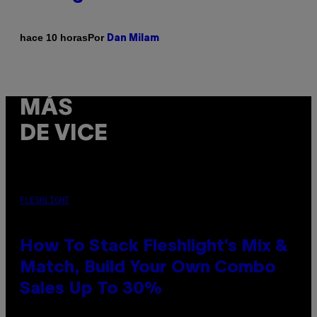
Por
hace 10 horas
Dan Milam
MÁS
DE VICE
FLESHLIGHT
How To Stack Fleshlight’s Mix &
Match, Build Your Own Combo
Sales Up To 30%