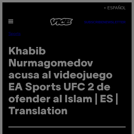
Saltar
+ ESPAÑOL
al
Abrir
contenido
SUBSCRIBE
NEWSLETTER
Menú
Sports
Khabib
Nurmagomedov
acusa al videojuego
EA Sports UFC 2 de
ofender al Islam | ES |
Translation