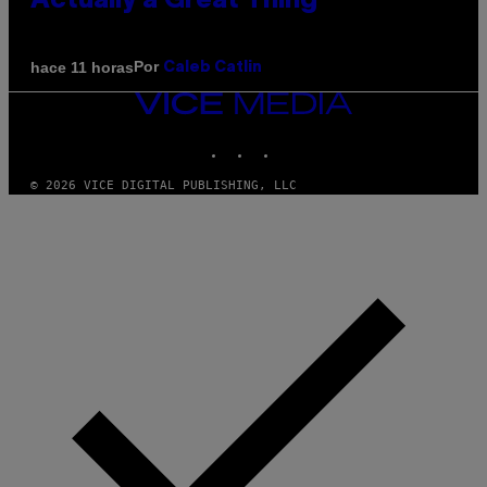
Actually a Great Thing
Por
hace 11 horas
Caleb Catlin
VICE
MEDIA
INSTAGRAM
TIKTOK
YOUTUBE
© 2026 VICE DIGITAL PUBLISHING, LLC