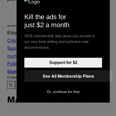
Kill the ads for
just $2 a month
Etiquetado:
VICE membership also gives you access to
Cristianismo
EA
our very best writing and exclusive new
Sports
FIGHTLAND
Islam
khabib
documentaries.
nurmagomedov
Sports
UFC
VICE Sports
Follow Us On Discover
Support for $2
Make Us Preferred In Top Stories
See All Membership Plans
Compartir:
Or, continue for free
MÁS DE LO MISMO