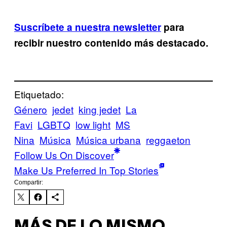
Suscríbete a nuestra newsletter
para
recibir nuestro contenido más destacado.
Etiquetado:
Género
jedet
king jedet
La
Favi
LGBTQ
low light
MS
Nina
Música
Música urbana
reggaeton
Follow Us On Discover
Make Us Preferred In Top Stories
Compartir:
MÁS DE LO MISMO