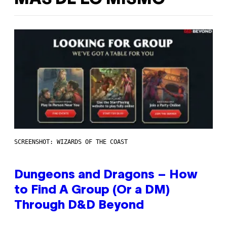
SCREENSHOT: WIZARDS OF THE COAST
Dungeons and Dragons – How
to Find A Group (Or a DM)
Through D&D Beyond