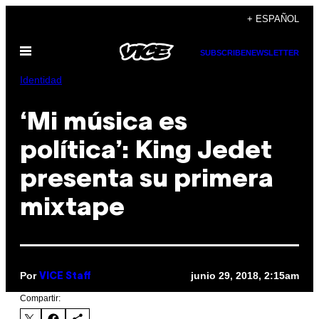
Saltar
+ ESPAÑOL
al
Abrir
contenido
SUBSCRIBE
NEWSLETTER
Menú
Identidad
‘Mi música es
política’: King Jedet
presenta su primera
mixtape
Por
junio 29, 2018, 2:15am
VICE Staff
Compartir: