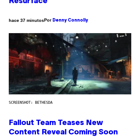
Resurface
Por
hace 37 minutos
Denny Connolly
SCREENSHOT: BETHESDA
Fallout Team Teases New
Content Reveal Coming Soon