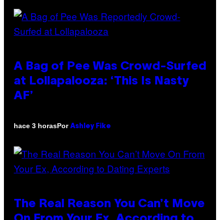
A Bag of Pee Was Crowd-Surfed
at Lollapalooza: ‘This Is Nasty
AF’
Por
hace 3 horas
Ashley Fike
The Real Reason You Can’t Move
On From Your Ex, According to