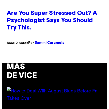
Are You Super Stressed Out? A
Psychologist Says You Should
Try This.
Por
hace 2 horas
Sammi Caramela
MÁS
DE VICE