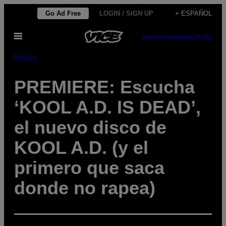
Saltar
Go Ad Free
LOGIN / SIGN UP
+ ESPAÑOL
al
Abrir
contenido
SUBSCRIBE
NEWSLETTER
Menú
Música
PREMIERE: Escucha
‘KOOL A.D. IS DEAD’,
el nuevo disco de
KOOL A.D. (y el
primero que saca
donde no rapea)