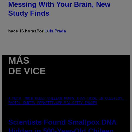
Messing With Your Brain, New
Study Finds
hace 16 horas
Por
Luis Prada
MÁS
DE VICE
A MUCH, MUCH OLDER CHILEAN MUMMY THAN THOSE IN QUESTION.
PHOTO: MARTIN BERNETTI/AFP VIA GETTY IMAGES
Scientists Found Smallpox DNA
Hidden in 500-Year-Old Chilean