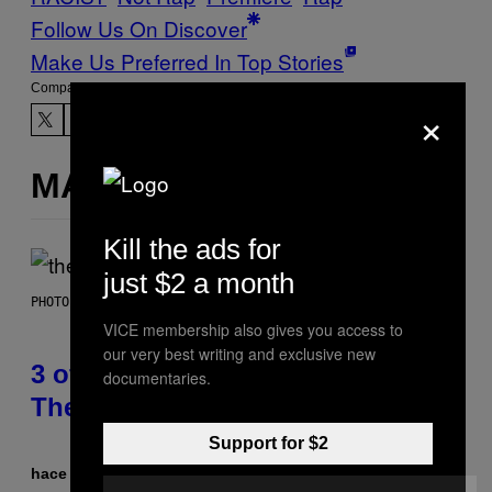
Follow Us On Discover
Make Us Preferred In Top Stories
Compartir:
×
MÁS DE LO MISMO
Kill the ads for
just $2 a month
PHOTO BY JAMIE MCCARTHY/WIREIMAGE
VICE membership also gives you access to
our very best writing and exclusive new
3 of the Best Alt-Rock Television
documentaries.
Theme Songs of the 2000s
Support for $2
hace 34 minutos
Por
Dan Milam