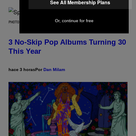
See All Membership Plans
Or, continue for free
PHOTO BY TIM RONEY/GETTY IMAGES
3 No-Skip Pop Albums Turning 30
This Year
hace 3 horas
Por
Dan Milam