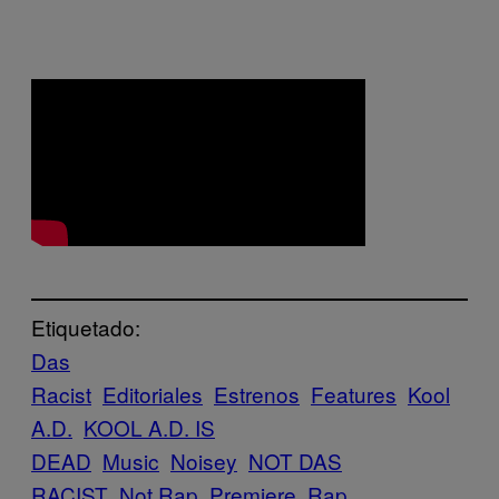
Etiquetado:
Das
Racist
Editoriales
Estrenos
Features
Kool
A.D.
KOOL A.D. IS
DEAD
Music
Noisey
NOT DAS
RACIST
Not Rap
Premiere
Rap