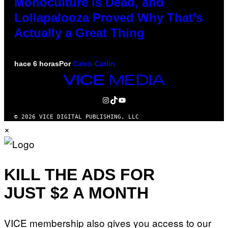
Monoculture is Dead, and
Lollapalooza Proved Why That’s
Actually a Great Thing
hace 6 horas
Por
Caleb Catlin
VICE
MEDIA
INSTAGRAM
TIKTOK
YOUTUBE
© 2026 VICE DIGITAL PUBLISHING, LLC
×
KILL THE ADS FOR
JUST $2 A MONTH
VICE membership also gives you access to our