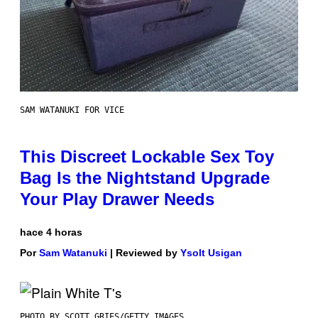
SAM WATANUKI FOR VICE
This Discreet Lockable Sex Toy
Bag Is the Nightstand Upgrade
Your Play Drawer Needs
hace 4 horas
Por
Sam Watanuki
| Reviewed by
Ysolt Usigan
PHOTO BY SCOTT GRIES/GETTY IMAGES