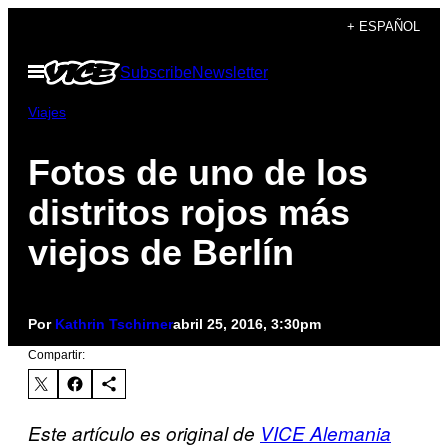
Saltar
+ ESPAÑOL
al
Abrir
Subscribe
Newsletter
contenido
Menú
Viajes
Fotos de uno de los
distritos rojos más
viejos de Berlín
Por
Kathrin Tschirner
abril 25, 2016, 3:30pm
Compartir:
Este artículo es original de
VICE Alemania