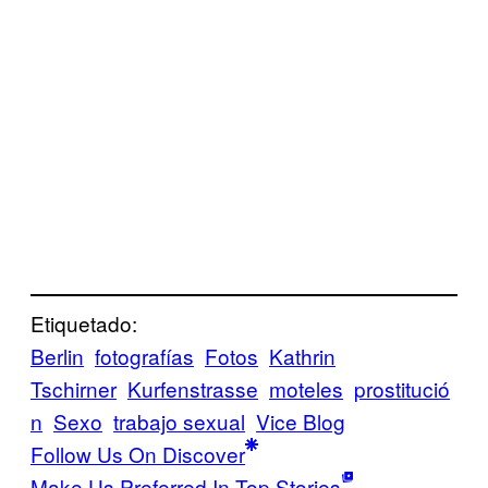
Etiquetado:
Berlin
fotografías
Fotos
Kathrin
Tschirner
Kurfenstrasse
moteles
prostitució
n
Sexo
trabajo sexual
Vice Blog
Follow Us On Discover
Make Us Preferred In Top Stories