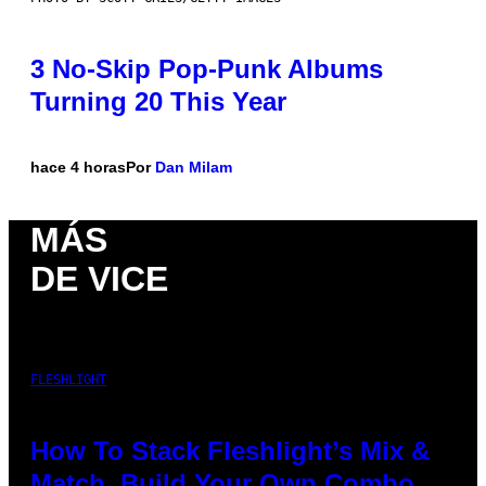
3 No-Skip Pop-Punk Albums
Turning 20 This Year
hace 4 horas
Por
Dan Milam
MÁS
DE VICE
FLESHLIGHT
How To Stack Fleshlight’s Mix &
Match, Build Your Own Combo