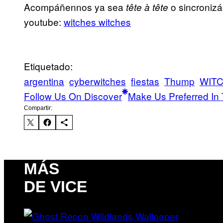
Acompáñennos ya sea
o sincronizá
tête à tête
youtube:
witches witches
Etiquetado:
argentina
cyberwitches
fiestas
Thump
WIT
Follow Us On Discover
Make Us Preferred In 
Compartir:
MÁS
DE VICE