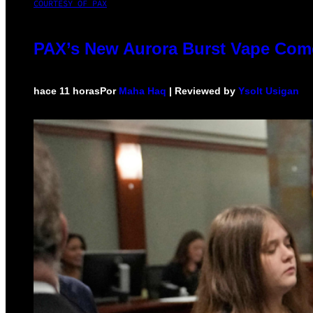
COURTESY OF PAX
PAX’s New Aurora Burst Vape Come
hace 11 horas
Por
Maha Haq
| Reviewed by
Ysolt Usigan