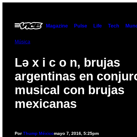
Saltar
al
contenido
Abrir
Magazine
Pulse
Life
Tech
Munc
Menú
Música
Lә x i c o n, brujas
argentinas en conjur
musical con brujas
mexicanas
Por
Thump México
mayo 7, 2016, 5:25pm