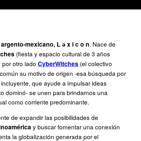
o
. Nace de
argento-mexicano, L ә x i c o n
(fiesta y espacio cultural de 3 años
tches
y por otro lado
(el colectivo
CyberWitches
n común su motivo de origen -esa búsqueda por
 incluyente, que ayude a impulsar ideas
cto dominó- se unen para brindarnos una
sual como corriente predominante.
tente de expandir las posibilidades de
y buscar fomentar una conexión
inoamérica
nta la globalización generada por el