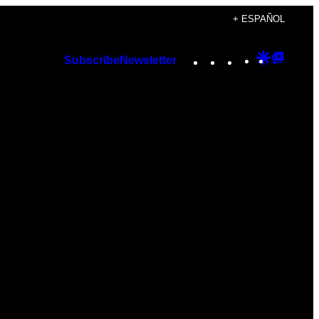
+ ESPAÑOL
Instagram
TikTok
YouTube
Google
Googl
Subscribe
Newsletter
Discover
Top
Posts