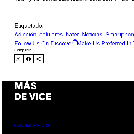
Etiquetado:
Adicción
celulares
hater
Noticias
Smartpho
Follow Us On Discover
Make Us Preferred In 
Compartir:
MÁS
DE VICE
MAHA HAQ FOR VICE