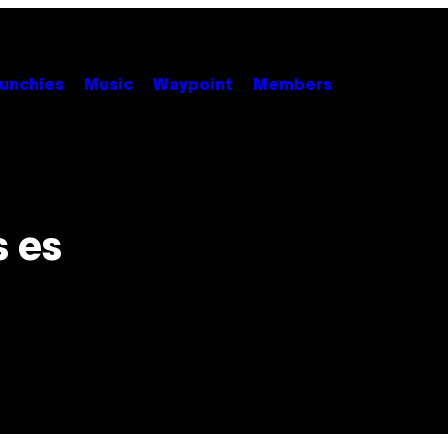
unchies
Music
Waypoint
Members
s es