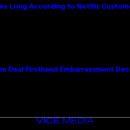
es Long According to Netflix Custom
e Kim Deal Firsthand Embarrassment De
VICE
MEDIA