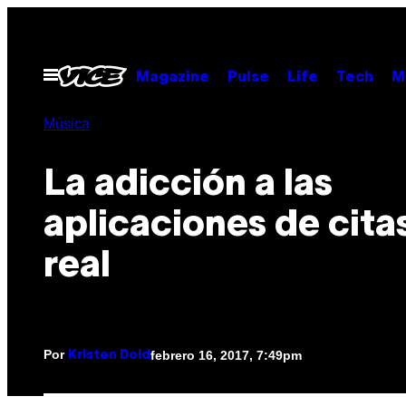
Saltar
al
contenido
Abrir
Magazine
Pulse
Life
Tech
M
Menú
Música
La adicción a las
aplicaciones de cita
real
Por
febrero 16, 2017, 7:49pm
Kristen Dold