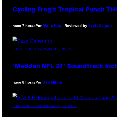
Cycling Frog’s Tropical Punch THC
Por
| Reviewed by
hace 7 horas
Maha Haq
Ysolt Usigan
PHOTO BY NICK LAHAM/GETTY IMAGES
‘Madden NFL 27’ Soundtrack Inclu
Por
hace 8 horas
Dan Milam
SCREENSHOT: ROCKSTAR GAMES, NETFLIX