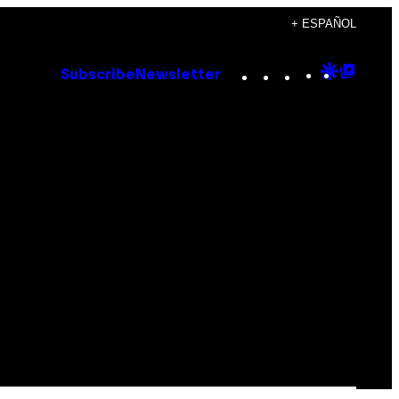
+ ESPAÑOL
Instagram
TikTok
YouTube
Google
Goog
Subscribe
Newsletter
Discove
Top
Posts