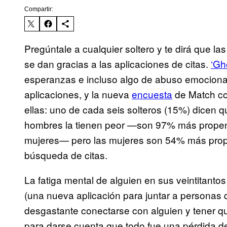
Compartir:
Pregúntale a cualquier soltero y te dirá que l
se dan gracias a las aplicaciones de citas.
‘Gh
esperanzas e incluso algo de abuso emocional
aplicaciones, y la nueva
encuesta
de Match co
ellas: uno de cada seis solteros (15%) dicen q
hombres la tienen peor —son 97% más propens
mujeres— pero las mujeres son 54% más prop
búsqueda de citas.
La fatiga mental de alguien en sus veintitanto
(una nueva aplicación para juntar a personas
desgastante conectarse con alguien y tener quí
para darse cuenta que todo fue una pérdida 