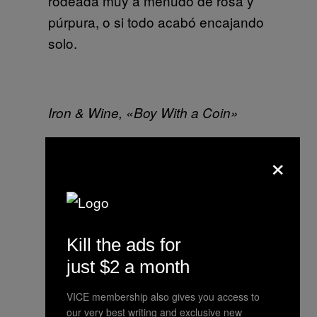
rodeada muy a menudo de rosa y
púrpura, o si todo acabó encajando
solo.
Iron & Wine, «Boy With a Coin»
¿Solo pintas canciones o pintas
×
también otros sonidos?
El sonido no es tan variado como la
música. Normalmente hay una
única explosión de color y después
Kill the ads for
desaparece. Pero para el
just $2 a month
cumpleaños de mi madre pinté el
sonido de sus pasos. Recuerdo que
VICE membership also gives you access to
our very best writing and exclusive new