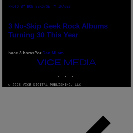
PHOTO BY BOB BERG/GETTY IMAGES
3 No-Skip Geek Rock Albums
Turning 30 This Year
hace 3 horas
Por
Dan Milam
VICE
MEDIA
INSTAGRAM
TIKTOK
YOUTUBE
© 2026 VICE DIGITAL PUBLISHING, LLC