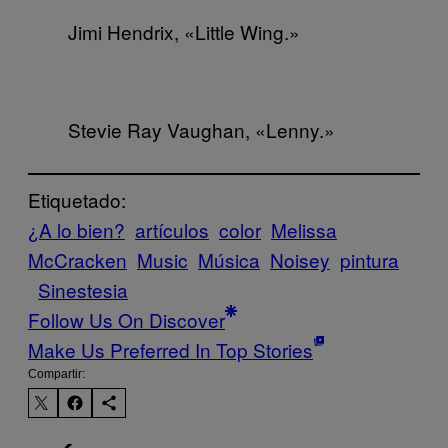
Jimi Hendrix, «Little Wing.»
Stevie Ray Vaughan, «Lenny.»
Etiquetado:
¿A lo bien?
artículos
color
Melissa
McCracken
Music
Música
Noisey
pintura
Sinestesia
Follow Us On Discover
Make Us Preferred In Top Stories
Compartir: