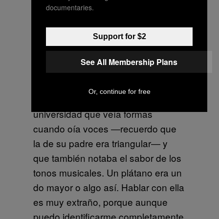
cuando era niña escuchaba sus
documentaries.
tacones al llegar a casa y para mí
era un sonido (¡púrpura!) muy
Support for $2
reconfortante.
See All Membership Plans
¿Has conocido a alguien más
con sinestesia?
Or, continue for free
Conocí a una chica en la
universidad que veía formas
cuando oía voces ―recuerdo que
la de su padre era triangular― y
que también notaba el sabor de los
tonos musicales. Un plátano era un
do mayor o algo así. Hablar con ella
es muy extraño, porque aunque
puedo identificarme completamente