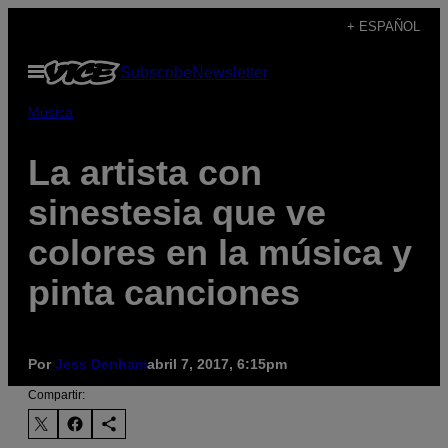
Saltar
+ ESPAÑOL
al
Abrir
Subscribe
Newsletter
contenido
Menú
Música
La artista con
sinestesia que ve
colores en la música y
pinta canciones
Por
Jess Denham
abril 7, 2017, 6:15pm
Compartir: