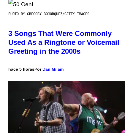
PHOTO BY GREGORY BOJORQUEZ/GETTY IMAGES
3 Songs That Were Commonly
Used As a Ringtone or Voicemail
Greeting in the 2000s
hace 5 horas
Por
Dan Milam