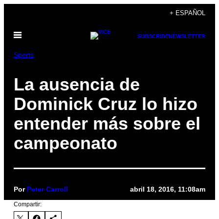
Saltar
+ ESPAÑOL
al
Abrir
contenido
SUBSCRIBE
NEWSLETTER
Menú
Sports
La ausencia de
Dominick Cruz lo hizo
entender más sobre el
campeonato
Por
Peter Carroll
abril 18, 2016, 11:08am
Compartir: