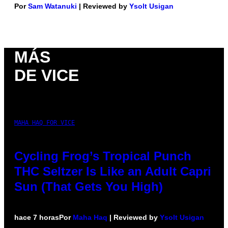
Por
Sam Watanuki
| Reviewed by
Ysolt Usigan
MÁS
DE VICE
MAHA HAQ FOR VICE
Cycling Frog’s Tropical Punch
THC Seltzer Is Like an Adult Capri
Sun (That Gets You High)
hace 7 horas
Por
Maha Haq
| Reviewed by
Ysolt Usigan