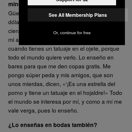
minutos?
Güey, a ti te lo haría fácilmente por 50
See All Membership Plans
dólares, y eso que le cobro a todo el mundo
cien. Que es mucho sólo por juguetear con
Or, continue for free
mi ano cuatro minutos. Pero la vida es dura
cuando tienes un tatuaje en el ojete, porque
todo el mundo quiere verlo. Lo enseño en
bares para que me den copas gratis. Me
pongo súper peda y mis amigos, que son
unos mierdas, dicen, «‘¡Es una estrella del
porno y tiene un tatuaje en el hojaldre!» Todo
el mundo se interesa por mí, y como a mí me
vale verga, pues lo enseño.
¿Lo enseñas en bodas también?