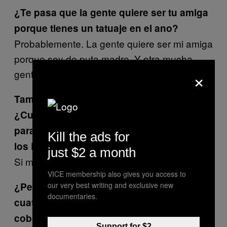
¿Te pasa que la gente quiere ser tu amiga
porque tienes un tatuaje en el ano?
Probablemente. La gente quiere ser mi amiga
porque soy de puta madre. Y otra mucha
×
gente porque hago porno.
También puedes hacer
cam shows.
¿Cuánto habr&iacuiacute;a que pagarte
para que te masturbaras el ano al son de
Kill the ads for
los Beatles?
just $2 a month
Si me pagas, me apunto.
VICE membership also gives you access to
our very best writing and exclusive new
¿Pero cuánto? La canción «Let It Be» dura
documentaries.
cuatro minutos y tres segundos. ¿Cuánto
cobras por un c
am show
de cuatro
Support for $2