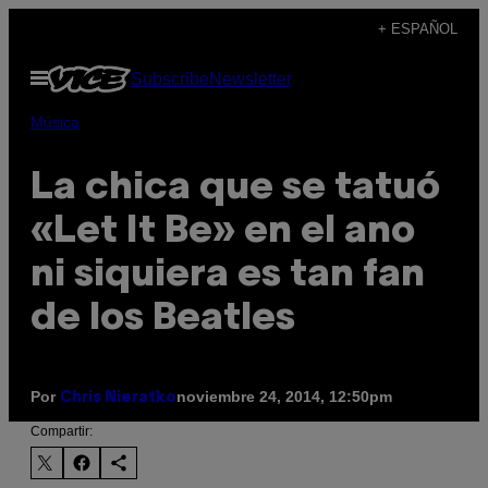
Saltar
+ ESPAÑOL
al
Abrir
Subscribe
Newsletter
contenido
Menú
Música
La chica que se tatuó
«Let It Be» en el ano
ni siquiera es tan fan
de los Beatles
Por
noviembre 24, 2014, 12:50pm
Chris Nieratko
Compartir: