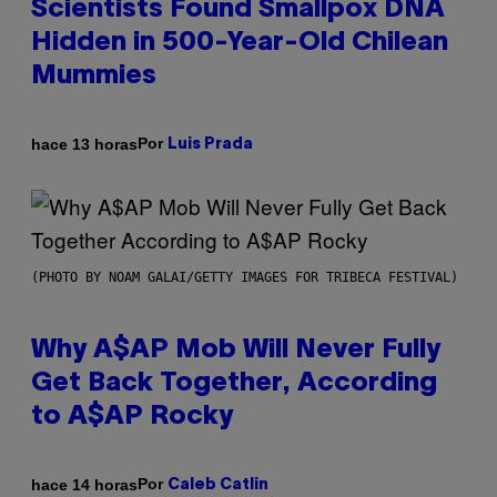
Scientists Found Smallpox DNA
Hidden in 500-Year-Old Chilean
Mummies
Por
hace 13 horas
Luis Prada
(PHOTO BY NOAM GALAI/GETTY IMAGES FOR TRIBECA FESTIVAL)
Why A$AP Mob Will Never Fully
Get Back Together, According
to A$AP Rocky
Por
hace 14 horas
Caleb Catlin