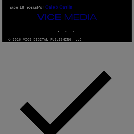
Por
hace 18 horas
Caleb Catlin
VICE
MEDIA
INSTAGRAM
TIKTOK
YOUTUBE
© 2026 VICE DIGITAL PUBLISHING, LLC