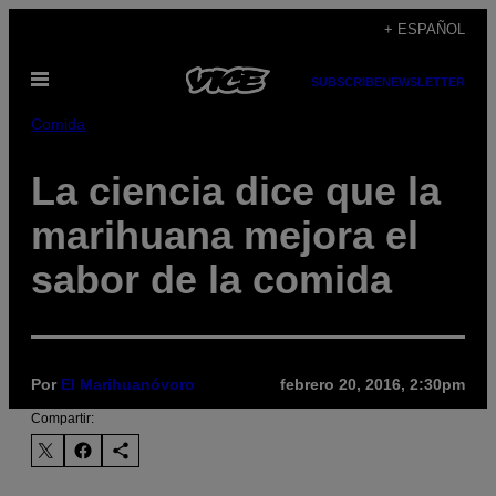
Saltar
+ ESPAÑOL
al
Abrir
contenido
SUBSCRIBE
NEWSLETTER
Menú
Comida
La ciencia dice que la
marihuana mejora el
sabor de la comida
Por
El Marihuanóvoro
febrero 20, 2016, 2:30pm
Compartir: