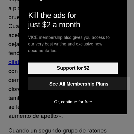
a plátano y aceites de almendra como una
Kill the ads for
prueba de sensibilidad a la fragancia.
just $2 a month
Cuando lo hicieron, los ratones olfatearon los
aceites ampliamente al principio, luego
VICE membership also gives you access to
dejaron de mostrar interés en ellos, un
our very best writing and exclusive new
documentaries.
fenómeno bien conocido llamado
habituación
olfativa
. Los ratones que fueron dosificados
Support for $2
con THC, sin embargo, siguieron olfateando,
demostrando una mayor sensibilidad a los
See All Membership Plans
olores. Estos ratones dosificados con THC
también comían mucho más comida cuando
Or, continue for free
se les daba la oportunidad, mostrando un
aumento de apetito».
Cuando un segundo grupo de ratones