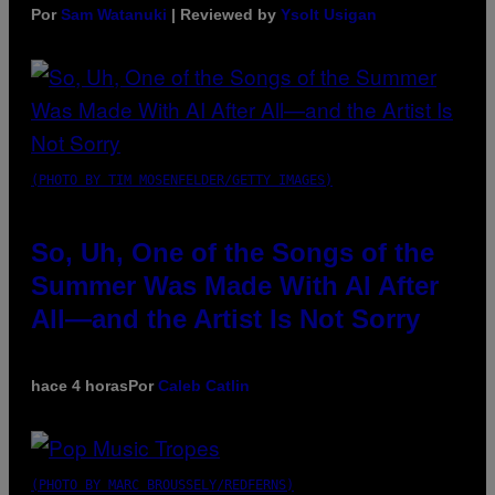
Por
Sam Watanuki
| Reviewed by
Ysolt Usigan
(PHOTO BY TIM MOSENFELDER/GETTY IMAGES)
So, Uh, One of the Songs of the
Summer Was Made With AI After
All—and the Artist Is Not Sorry
hace 4 horas
Por
Caleb Catlin
(PHOTO BY MARC BROUSSELY/REDFERNS)