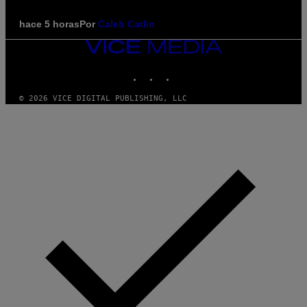
hace 5 horas
Por
Caleb Catlin
VICE
MEDIA
INSTAGRAM
TIKTOK
YOUTUBE
© 2026 VICE DIGITAL PUBLISHING, LLC