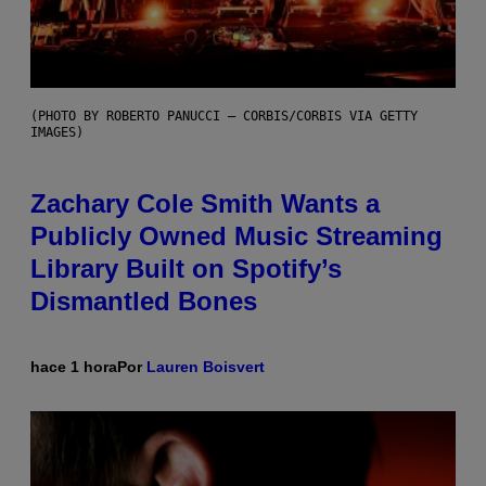
(PHOTO BY ROBERTO PANUCCI – CORBIS/CORBIS VIA GETTY
IMAGES)
Zachary Cole Smith Wants a
Publicly Owned Music Streaming
Library Built on Spotify’s
Dismantled Bones
hace 1 hora
Por
Lauren Boisvert