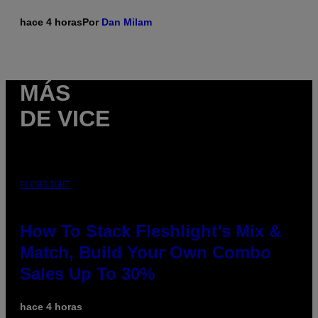
hace 4 horas
Por
Dan Milam
MÁS
DE VICE
FLESHLIGHT
How To Stack Fleshlight’s Mix &
Match, Build Your Own Combo
Sales Up To 30%
hace 4 horas