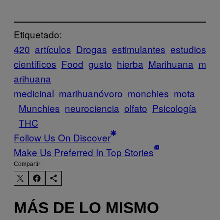
Etiquetado:
420
artículos
Drogas
estimulantes
estudios
científicos
Food
gusto
hierba
Marihuana
m
arihuana
medicinal
marihuanóvoro
monchies
mota
Munchies
neurociencia
olfato
Psicología
THC
Follow Us On Discover
Make Us Preferred In Top Stories
Compartir:
MÁS DE LO MISMO