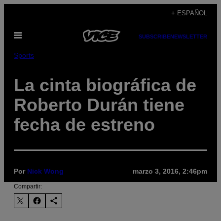
Saltar
+ ESPAÑOL
al
Abrir
contenido
SUBSCRIBE
NEWSLETTER
Menú
Sports
La cinta biográfica de
Roberto Durán tiene
fecha de estreno
Por
Nick Wong
marzo 3, 2016, 2:46pm
Compartir: