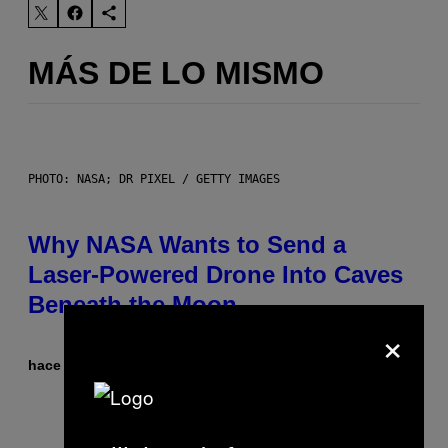
MÁS DE LO MISMO
PHOTO: NASA; DR PIXEL / GETTY IMAGES
Why NASA Wants to Send a
Laser-Powered Drone Into Caves
Beneath the Moon
×
hace 10 minutos
Por
Luis Prada