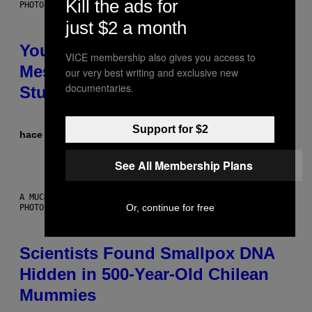
Kill the ads for
PHOTO: BATUHAN TOKER / GETTY IMAGES
just $2 a month
Your Desk Height Could Be
VICE membership also gives you access to
Messing With Your Brain, New
our very best writing and exclusive new
documentaries.
Study Finds
Support for $2
hace 14 minutos
Por
Luis Prada
See All Membership Plans
A MUCH, MUCH OLDER CHILEAN MUMMY THAN THOSE IN QUESTION.
Or, continue for free
PHOTO: MARTIN BERNETTI/AFP VIA GETTY IMAGES
Scientists Found Smallpox DNA
Hidden in 500-Year-Old Chilean
Mummies