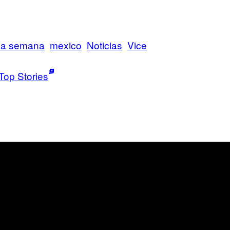
 la semana
mexico
Noticias
Vice
Top Stories