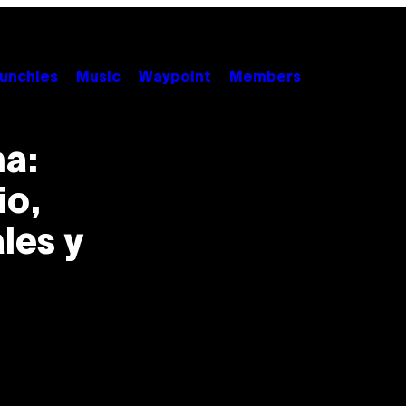
unchies
Music
Waypoint
Members
na:
io,
les y