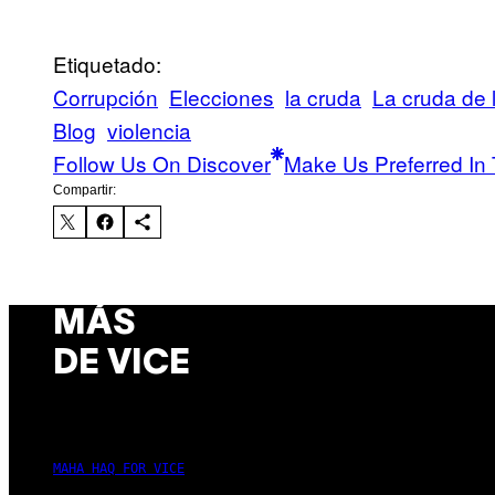
Etiquetado:
Corrupción
Elecciones
la cruda
La cruda de
Blog
violencia
Follow Us On Discover
Make Us Preferred In 
Compartir:
MÁS
DE VICE
MAHA HAQ FOR VICE