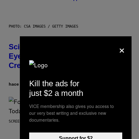
PHOTO: CSA IMAGES / GETTY IMAGES
×
Scientists Just Traced the Human
Eye Back to a Tiny One-Eyed
Creature
Kill the ads for
hace 29 minutos
Por
Luis Prada
just $2 a month
VICE membership also gives you access to
our very best writing and exclusive new
documentaries.
SCREENSHOT: EPIC GAMES
Support for $2