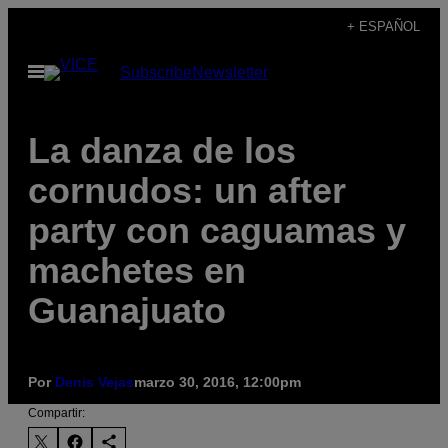
Saltar
+ ESPAÑOL
al
Abrir
Subscribe
Newsletter
contenido
Menú
La danza de los
cornudos: un after
party con caguamas y
machetes en
Guanajuato
Por
Denis Vejas
marzo 30, 2016, 12:00pm
Compartir: