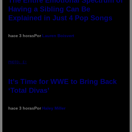
The Entire Emotional Spectrum of
Having a Sibling Can Be
Explained in Just 4 Pop Songs
hace 3 horas
Por
Lauren Boisvert
PHOTO: E!
It’s Time for WWE to Bring Back
‘Total Divas’
hace 3 horas
Por
Haley Miller