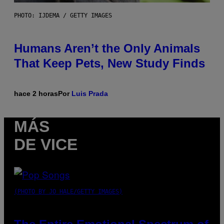
PHOTO: IJDEMA / GETTY IMAGES
Humans Aren’t the Only Animals
That Keep Pets, New Study Finds
hace 2 horas
Por
Luis Prada
MÁS
DE VICE
(PHOTO BY JO HALE/GETTY IMAGES)