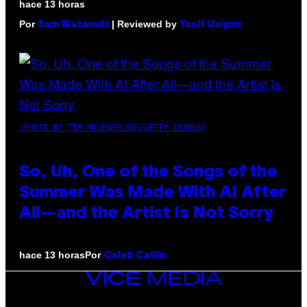
hace 13 horas
Por
| Reviewed by
Sam Watanuki
Ysolt Usigan
(PHOTO BY TIM MOSENFELDER/GETTY IMAGES)
So, Uh, One of the Songs of the
Summer Was Made With AI After
All—and the Artist Is Not Sorry
Por
hace 13 horas
Caleb Catlin
VICE
MEDIA
INSTAGRAM
TIKTOK
YOUTUBE