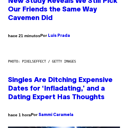
New Study Reveals We Still Pick
Our Friends the Same Way
Cavemen Did
Por
hace 21 minutos
Luis Prada
PHOTO: PIXELSEFFECT / GETTY IMAGES
Singles Are Ditching Expensive
Dates for ‘Infladating,’ and a
Dating Expert Has Thoughts
Por
hace 1 hora
Sammi Caramela