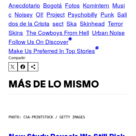
Anecdotario
Bogotá
Fotos
Komintern
Musi
c
Noisey
OI!
Project
Psychobilly
Punk
Sali
dos de la Cripta
sect
Ska
Skinhead
Terror
Skins
The Cowboys From Hell
Urban Noise
Follow Us On Discover
Make Us Preferred In Top Stories
Compartir:
MÁS DE LO MISMO
PHOTO: CSA-PRINTSTOCK / GETTY IMAGES