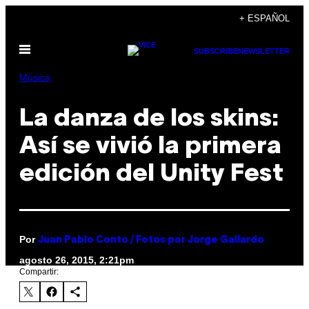
Saltar
+ ESPAÑOL
al
Abrir
contenido
SUBSCRIBE
NEWSLETTER
Menú
Música
La danza de los skins:
Así se vivió la primera
edición del Unity Fest
Por
Juan Pablo Conto / Fotos por Jorge Gallardo
agosto 26, 2015, 2:21pm
Compartir: