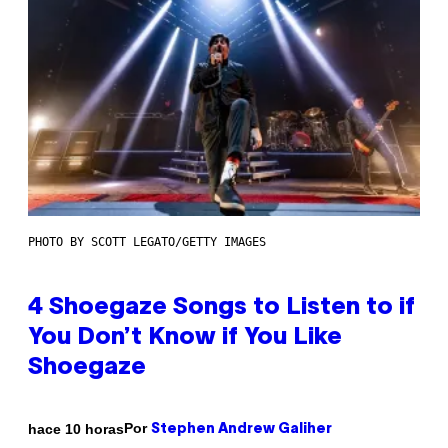
PHOTO BY SCOTT LEGATO/GETTY IMAGES
4 Shoegaze Songs to Listen to if
You Don’t Know if You Like
Shoegaze
Por
hace 10 horas
Stephen Andrew Galiher