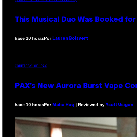
This Musical Duo Was Booked for a
Por
hace 10 horas
Lauren Boisvert
COURTESY OF PAX
PAX’s New Aurora Burst Vape Co
Por
| Reviewed by
hace 10 horas
Maha Haq
Ysolt Usigan