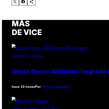
MÁS
DE VICE
SCREENSHOT: UBISOFT
Ghost Recon Wildlands Upgrade 
Por
hace 10 horas
Denny Connolly
(PHOTO BY AMBER LITTLE/PRESS)