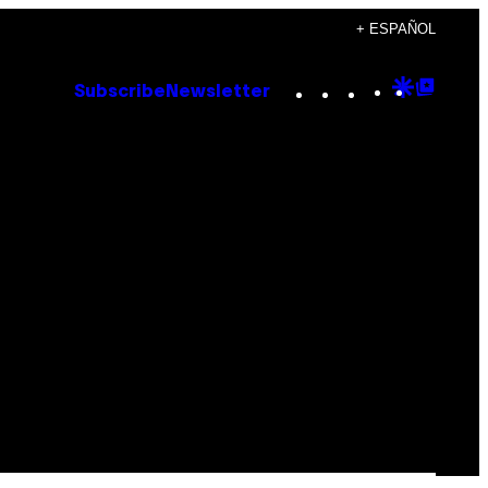
+ ESPAÑOL
Instagram
TikTok
YouTube
Google
Goog
Subscribe
Newsletter
Discove
Top
Posts