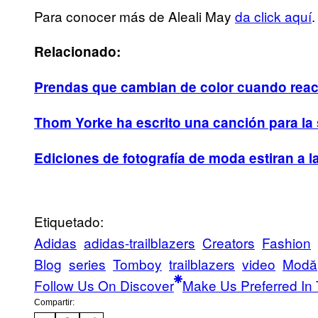
Para conocer más de Aleali May
da click aquí
.
Relacionado:
Prendas que cambian de color cuando reac
Thom Yorke ha escrito una canción para l
Ediciones de fotografía de moda estiran a
Etiquetado:
Adidas
adidas-trailblazers
Creators
Fashion
Blog
series
Tomboy
trailblazers
video
Μodă
Follow Us On Discover
Make Us Preferred In 
Compartir: