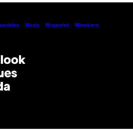
unchies
Music
Waypoint
Members
 look
ues
da