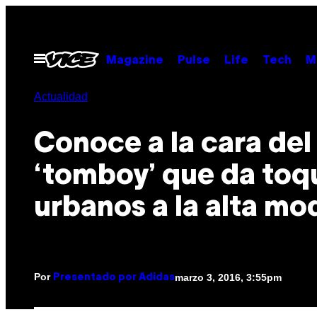
Saltar
al
contenido
Abrir
Magazine
Pulse
Life
Tech
M
Menú
Actualidad
Conoce a la cara del
‘tomboy’ que da toq
urbanos a la alta mo
Por
marzo 3, 2016, 3:55pm
Presentado por Adidas