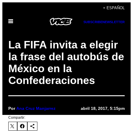
Saltar
+ ESPAÑOL
al
Abrir
contenido
SUBSCRIBE
NEWSLETTER
Menú
La FIFA invita a elegir
la frase del autobús de
México en la
Confederaciones
Por
Ana Cruz Manjarrez
abril 18, 2017, 5:15pm
Compartir: