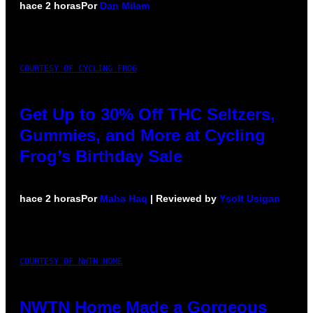
hace 2 horas
Por
Dan Milam
COURTESY OF CYCLING FROG
Get Up to 30% Off THC Seltzers,
Gummies, and More at Cycling
Frog’s Birthday Sale
hace 2 horas
Por
Maha Haq
| Reviewed by
Ysolt Usigan
COURTESY OF NWTN HOME
NWTN Home Made a Gorgeous