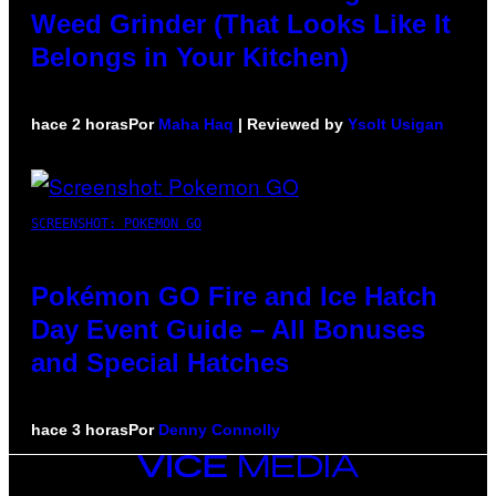
Weed Grinder (That Looks Like It
Belongs in Your Kitchen)
hace 2 horas
Por
Maha Haq
| Reviewed by
Ysolt Usigan
SCREENSHOT: POKEMON GO
Pokémon GO Fire and Ice Hatch
Day Event Guide – All Bonuses
and Special Hatches
hace 3 horas
Por
Denny Connolly
VICE
MEDIA