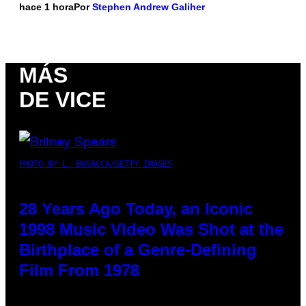
hace 1 hora
Por
Stephen Andrew Galiher
MÁS
DE VICE
PHOTO BY L. BUSACCA/GETTY IMAGES
28 Years Ago Today, an Iconic
1998 Music Video Was Shot at the
Birthplace of a Genre-Defining
Film From 1978