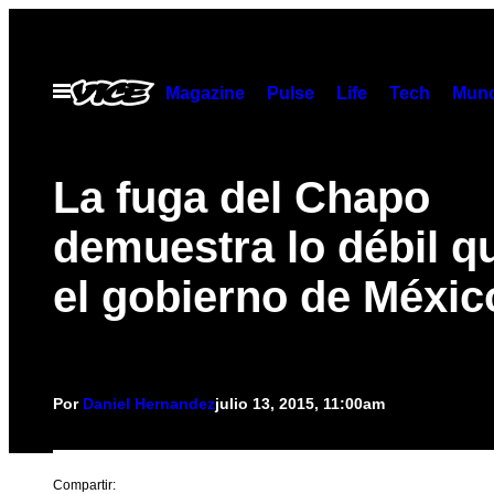
Saltar
al
contenido
Abrir
Magazine
Pulse
Life
Tech
Munc
Menú
La fuga del Chapo
demuestra lo débil q
el gobierno de Méxic
Por
Daniel Hernandez
julio 13, 2015, 11:00am
Compartir: