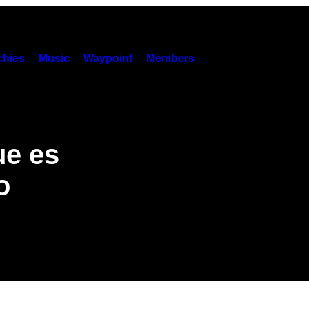
hies
Music
Waypoint
Members
ue es
o