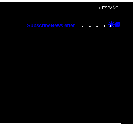
+ ESPAÑOL
Instagram
TikTok
YouTube
Google
Googl
Subscribe
Newsletter
Discover
Top
Posts