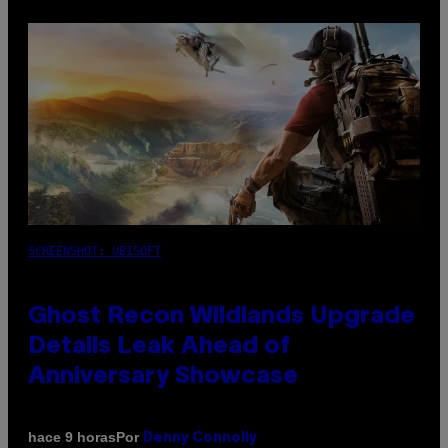
SCREENSHOT: UBISOFT
Ghost Recon Wildlands Upgrade
Details Leak Ahead of
Anniversary Showcase
Por
hace 9 horas
Denny Connolly