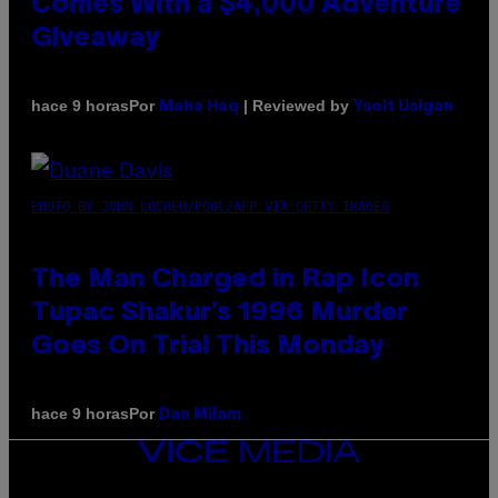
Comes With a $4,000 Adventure
Giveaway
Por
| Reviewed by
hace 9 horas
Maha Haq
Ysolt Usigan
PHOTO BY JOHN LOCHER/POOL/AFP VIA GETTY IMAGES
The Man Charged in Rap Icon
Tupac Shakur’s 1996 Murder
Goes On Trial This Monday
Por
hace 9 horas
Dan Milam
VICE
MEDIA
INSTAGRAM
TIKTOK
YOUTUBE