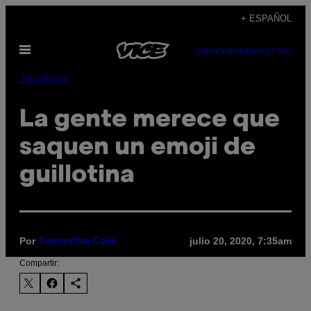
Saltar
+ ESPAÑOL
al
Abrir
contenido
SUBSCRIBE
NEWSLETTER
Menú
Tecnología
La gente merece que
saquen un emoji de
guillotina
Por
julio 20, 2020, 7:35am
Samantha Cole
Compartir: