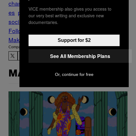
change.org
Emojis
guillotina
manifestacion
VICE membership also gives you access to
es
protestas
redes
our very best writing and exclusive new
sociales
revueltas
slack
Unicode
documentaries.
Follow Us On Discover
Make Us Preferred In Top Stories
Support for $2
Compartir:
See All Membership Plans
MÁS DE LO MISMO
Or, continue for free