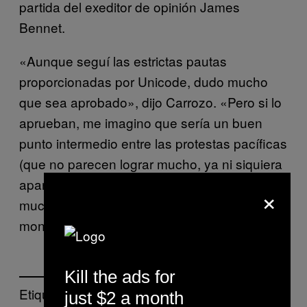
partida del exeditor de opinión James
Bennet.
«Aunque seguí las estrictas pautas
proporcionadas por Unicode, dudo mucho
que sea aprobado», dijo Carrozo. «Pero si lo
aprueban, me imagino que sería un buen
punto intermedio entre las protestas pacíficas
(que no parecen lograr mucho, ya ni siquiera
aparecen en las noticias) y las violentas (que
×
muchas veces resultan en reformas
monumentales)».
Kill the ads for
Etiquetado:
just $2 a month