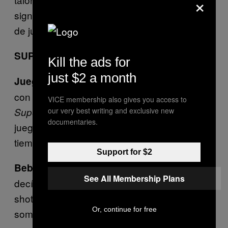
×
significa que cada cinco minutos cambiarán
de jugador.
SUPER SMASHED BROS.
Kill the ads for
just $2 a month
Para ser honestos podría funcionar
Juego:
con cualquier juego de batallas, pero el
VICE membership also gives you access to
en el Wii U permite que
our very best writing and exclusive new
Super Smash Bros.
documentaries.
jueguen hasta ocho personas al mismo
tiempo. Mientras más jugadores mejor.
Support for $2
Lo que quieran los jugadores, sólo
Bebidas:
See All Membership Plans
decídanlo antes de comenzar a jugar: un
shot, una tapita, un vaso, lo que quieran. No
Or, continue for free
somos tus papás.