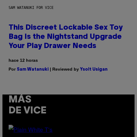
SAM WATANUKI FOR VICE
This Discreet Lockable Sex Toy
Bag Is the Nightstand Upgrade
Your Play Drawer Needs
hace 12 horas
Por
| Reviewed by
Sam Watanuki
Ysolt Usigan
MÁS
DE VICE