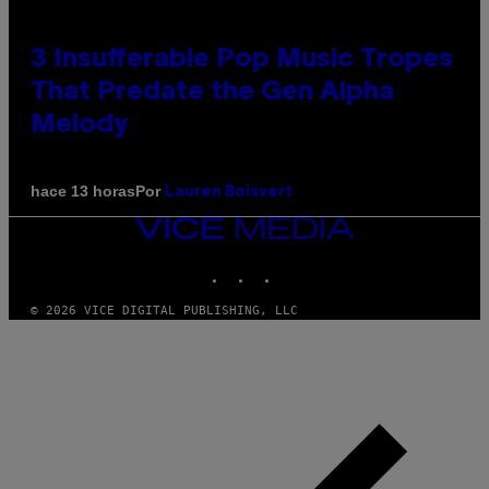
3 Insufferable Pop Music Tropes
That Predate the Gen Alpha
Melody
Por
hace 13 horas
Lauren Boisvert
VICE
MEDIA
INSTAGRAM
TIKTOK
YOUTUBE
© 2026 VICE DIGITAL PUBLISHING, LLC