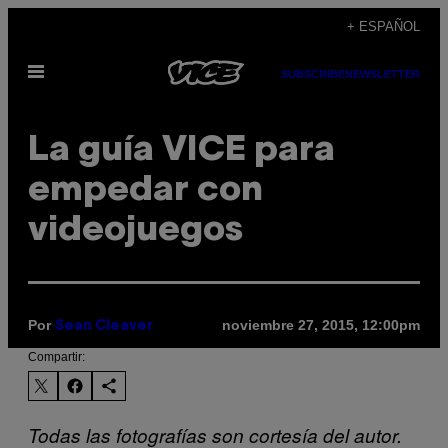
Saltar
+ ESPAÑOL
al
Abrir
contenido
SUBSCRIBE
NEWSLETTER
Menú
La guía VICE para
empedar con
videojuegos
Por
noviembre 27, 2015, 12:00pm
Sean Cleaver
Compartir:
Todas las fotografías son cortesía del autor.