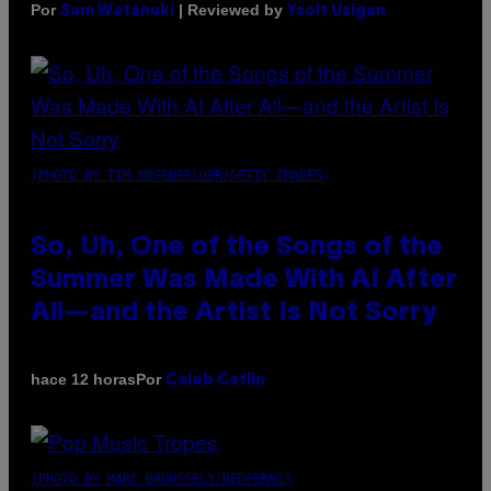
Por
| Reviewed by
Sam Watanuki
Ysolt Usigan
(PHOTO BY TIM MOSENFELDER/GETTY IMAGES)
So, Uh, One of the Songs of the
Summer Was Made With AI After
All—and the Artist Is Not Sorry
Por
hace 12 horas
Caleb Catlin
(PHOTO BY MARC BROUSSELY/REDFERNS)