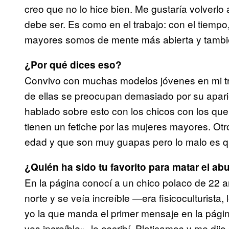
creo que no lo hice bien. Me gustaría volver
debe ser. Es como en el trabajo: con el tiemp
mayores somos de mente más abierta y tambi
¿Por qué dices eso?
Convivo con muchas modelos jóvenes en mi t
de ellas se preocupan demasiado por su aparie
hablado sobre esto con los chicos con los q
tienen un fetiche por las mujeres mayores. Ot
edad y que son muy guapas pero lo malo es q
¿Quién ha sido tu favorito para matar el ab
En la página conocí a un chico polaco de 22 añ
norte y se veía increíble —era fisicoculturist
yo la que manda el primer mensaje en la págin
ves increíble», le escribí. Platicamos y me di