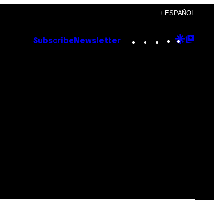
+ ESPAÑOL
Instagram
TikTok
YouTube
Google
Goog
Subscribe
Newsletter
Discove
Top
Posts