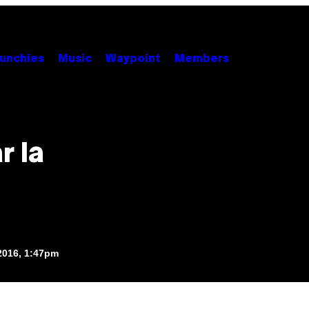
unchies
Music
Waypoint
Members
r la
 2016, 1:47pm