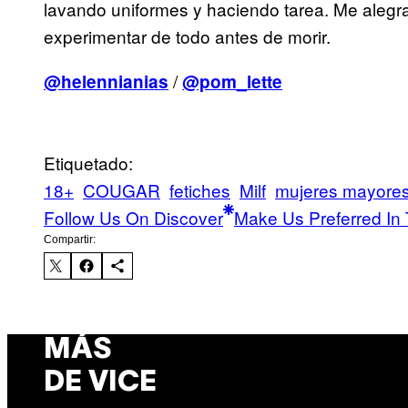
lavando uniformes y haciendo tarea. Me alegra
experimentar de todo antes de morir.
/
@helennianias
@pom_lette
Etiquetado:
18+
COUGAR
fetiches
Milf
mujeres mayore
Follow Us On Discover
Make Us Preferred In 
Compartir:
MÁS
DE VICE