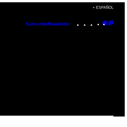
+ ESPAÑOL
Instagram
TikTok
YouTube
Google
Googl
Subscribe
Newsletter
Discover
Top
Posts