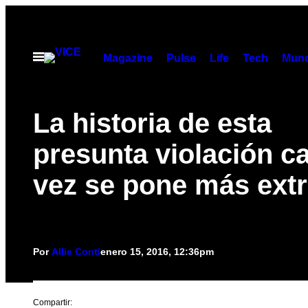
Saltar
al
contenido
Abrir
Magazine
Pulse
Life
Tech
Munc
Menú
La historia de esta
presunta violación c
vez se pone más ext
Por
Allie Conti
enero 15, 2016, 12:36pm
Compartir: