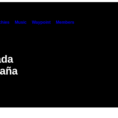
hies
Music
Waypoint
Members
ada
raña