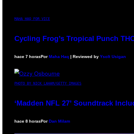
MAHA HAQ FOR VICE
Cycling Frog’s Tropical Punch THC 
hace 7 horas
Por
Maha Haq
| Reviewed by
Ysolt Usigan
PHOTO BY NICK LAHAM/GETTY IMAGES
‘Madden NFL 27’ Soundtrack Includ
hace 8 horas
Por
Dan Milam