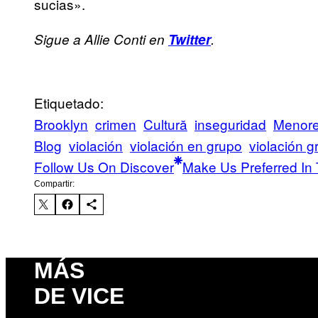
sucias».
Sigue a Allie Conti en
Twitter
.
Etiquetado:
Brooklyn
crimen
Cultură
inseguridad
Menore
Blog
violación
violación en grupo
violación g
Follow Us On Discover
Make Us Preferred In 
Compartir:
MÁS
DE VICE