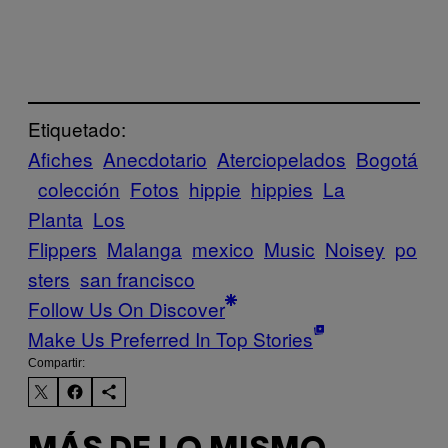
Etiquetado:
Afiches
Anecdotario
Aterciopelados
Bogotá
colección
Fotos
hippie
hippies
La
Planta
Los
Flippers
Malanga
mexico
Music
Noisey
po
sters
san francisco
Follow Us On Discover
Make Us Preferred In Top Stories
Compartir: