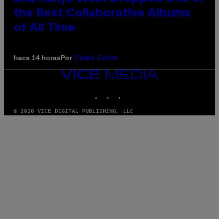
the Best Collaborative Albums
of All Time
Por
hace 14 horas
Caleb Catlin
VICE
MEDIA
INSTAGRAM
TIKTOK
YOUTUBE
© 2026 VICE DIGITAL PUBLISHING, LLC