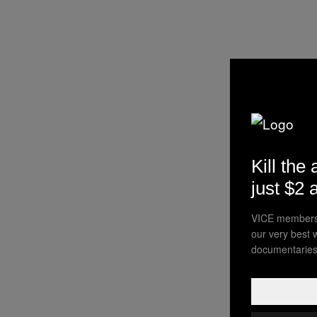
Kill the 
just $2 
VICE membersh
our very best 
documentaries