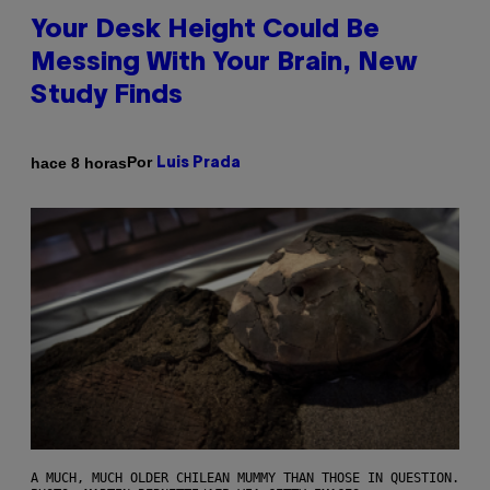
Your Desk Height Could Be
Messing With Your Brain, New
Study Finds
Por
hace 8 horas
Luis Prada
A MUCH, MUCH OLDER CHILEAN MUMMY THAN THOSE IN QUESTION.