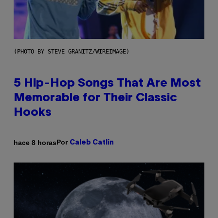
(PHOTO BY STEVE GRANITZ/WIREIMAGE)
5 Hip-Hop Songs That Are Most
Memorable for Their Classic
Hooks
Por
hace 8 horas
Caleb Catlin