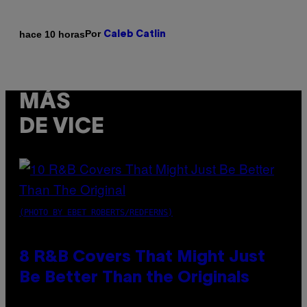
Por
hace 10 horas
Caleb Catlin
MÁS
DE VICE
(PHOTO BY EBET ROBERTS/REDFERNS)
8 R&B Covers That Might Just
Be Better Than the Originals