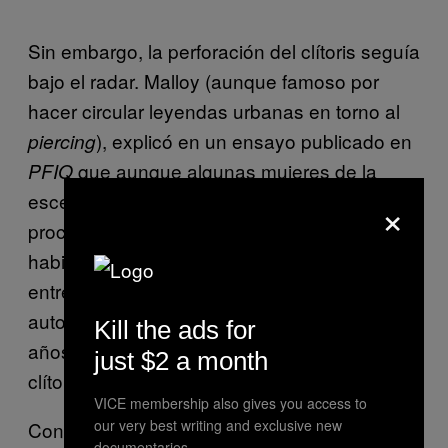
Sin embargo, la perforación del clítoris seguía
bajo el radar. Malloy (aunque famoso por
hacer circular leyendas urbanas en torno al
), explicó en un ensayo publicado en
piercing
que aunque algunas mujeres de la
PFIQ
escena se habían sometido a este
×
procedimiento, seguía siendo muy poco
habitual. Ward también comentó en una
entrevista concedida en 1989 a Andrea Juno,
autora de
, que en sus 10
Modern Primitives
Kill the ads for
años de experiencia solo había perforado el
just $2 a month
clítoris a media docena de mujeres.
VICE membership also gives you access to
our very best writing and exclusive new
Con el cambio de siglo, una amplísima
documentaries.