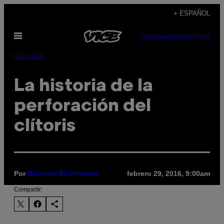
Saltar
+ ESPAÑOL
al
Abrir
contenido
SUBSCRIBE
NEWSLETTER
Menú
Identidad
La historia de la
perforación del
clítoris
Por
febrero 29, 2016, 9:00am
Nazanin Shahnavaz
Compartir: