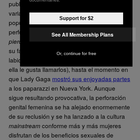
publicidad por parte de los medios y de
varias celebridades con
redefinió la
piercings
Support for $2
popularidad y la disponibilidad de la
perforación genital: desde las fiestas de
See All Membership Plans
organizadas por Janet Jackson y
piercings
su falta de recato a la hora de hablar de sus
Or, continue for free
labios genitales (o su «
zona sur
«, como a
ella le gusta llamarlos), hasta el momento en
que Lady Gaga
mostró sus enjoyadas partes
a los paparazzi en Nueva York. Aunque
sigue resultando provocativa, la perforación
genital femenina se ha alejado enormemente
de su reclusión y se ha lanzado a la cultura
conforme más y más mujeres
mainstream
disfrutan de los beneficios sexuales de