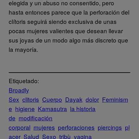
elegida y un abuso no consentido, pero
hasta entonces parece que la perforación del
clítoris seguirá siendo exclusiva de unas
pocas mujeres valientes que desean llevar
sus joyas de un modo algo más discreto que
la mayoría.
Etiquetado:
Broadly
Sex
clitoris
Cuerpo
Dayak
dolor
Feminism
e
higiene
Kamasutra
la historia
de
modificación
corporal
mujeres
perforaciones
piercings
pl
acer
Salud
Sexo
tribù
vagina