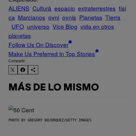
ALIENS
Cultură
espacio
extraterrestres
físi
ca
Marcianos
ovni
ovnis
Planetas
Tierra
UFO
universo
Vice Blog
vida en otros
planetas
Follow Us On Discover
Make Us Preferred In Top Stories
Compartir:
MÁS DE LO MISMO
PHOTO BY GREGORY BOJORQUEZ/GETTY IMAGES