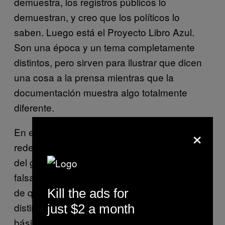
demuestra, los registros públicos lo
demuestran, y creo que los políticos lo
saben. Luego está el Proyecto Libro Azul.
Son una época y un tema completamente
distintos, pero sirven para ilustrar que dicen
una cosa a la prensa mientras que la
documentación muestra algo totalmente
diferente.
×
En el siglo XXI, la llegada de Twitter y las
redes sociales revolucionaron las tapaderas
del gobierno. Basta con difundir información
falsa y se extenderá como pólvora, y antes
de que acabe el día habrá cinco versiones
Kill the ads for
distintas de la misma historia. Esa es,
just $2 a month
básicamente, la forma de encubrir hechos en