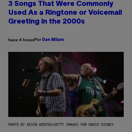
3 Songs That Were Commonly
Used As a Ringtone or Voicemail
Greeting in the 2000s
Por
hace 4 horas
Dan Milam
PHOTO BY KEVIN WINTER/GETTY IMAGES FOR RADIO DISNEY