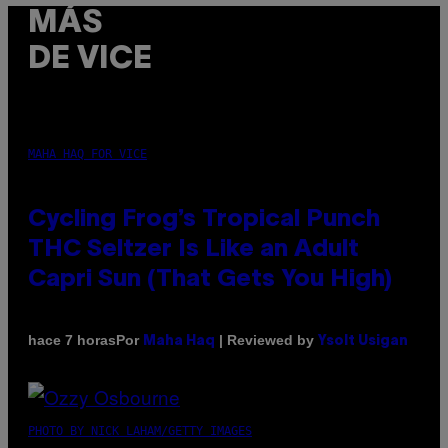
MÁS
DE VICE
MAHA HAQ FOR VICE
Cycling Frog’s Tropical Punch
THC Seltzer Is Like an Adult
Capri Sun (That Gets You High)
Por
| Reviewed by
hace 7 horas
Maha Haq
Ysolt Usigan
PHOTO BY NICK LAHAM/GETTY IMAGES