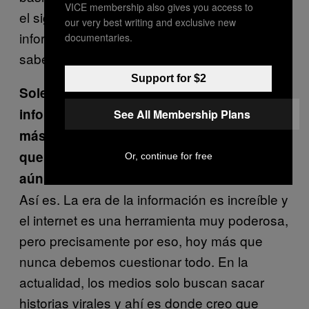
VICE membership also gives you access to
el siglo XXI. Cuando haces circular
our very best writing and exclusive new
informaciones distintas, al final la gente no
documentaries.
sabe qué pensar.
Support for $2
Solemos pensar que la en «era de la
información» no existen los filtros y hay
See All Membership Plans
más democracia. En cambio, ¿tú dices
que permite a los poderosos confundir
Or, continue for free
aún más a las masas?
Así es. La era de la información es increíble y
el internet es una herramienta muy poderosa,
pero precisamente por eso, hoy más que
nunca debemos cuestionar todo. En la
actualidad, los medios solo buscan sacar
historias virales y ahí es donde creo que