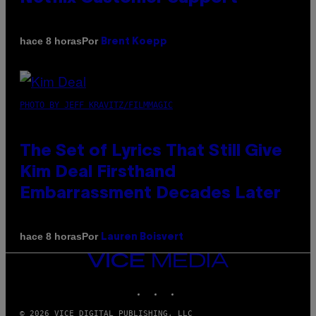
Por
hace 8 horas
Brent Koepp
PHOTO BY JEFF KRAVITZ/FILMMAGIC
The Set of Lyrics That Still Give
Kim Deal Firsthand
Embarrassment Decades Later
Por
hace 8 horas
Lauren Boisvert
VICE
MEDIA
INSTAGRAM
TIKTOK
YOUTUBE
© 2026 VICE DIGITAL PUBLISHING, LLC