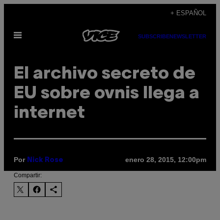
Saltar
+ ESPAÑOL
al
Abrir
contenido
SUBSCRIBE
NEWSLETTER
Menú
El archivo secreto de
EU sobre ovnis llega a
internet
Por
enero 28, 2015, 12:00pm
Nick Rose
Compartir: