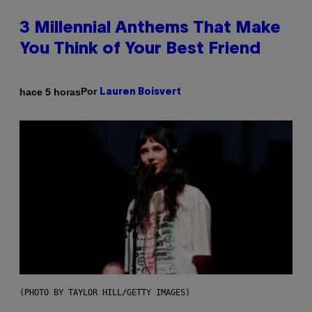
3 Millennial Anthems That Make
You Think of Your Best Friend
Por
hace 5 horas
Lauren Boisvert
(PHOTO BY TAYLOR HILL/GETTY IMAGES)