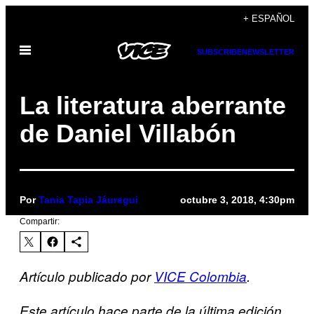
Saltar
+ ESPAÑOL
al
Abrir
contenido
SUBSCRIBE
NEWSLETTER
Menú
La literatura aberrante
de Daniel Villabón
Por
Tania Tapia Jáuregui
octubre 3, 2018, 4:30pm
Compartir:
Artículo publicado por
VICE Colombia
.
Este artículo hace parte de la última edición