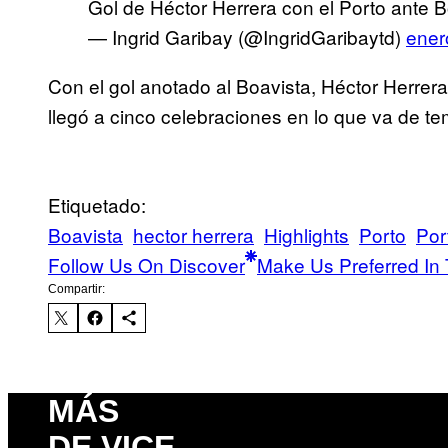
Gol de Héctor Herrera con el Porto ante 
— Ingrid Garibay (@IngridGaribaytd)
ener
Con el gol anotado al Boavista, Héctor Herre
llegó a cinco celebraciones en lo que va de t
Etiquetado:
Boavista
hector herrera
Highlights
Porto
Por
Follow Us On Discover
Make Us Preferred In 
Compartir:
MÁS
DE VICE