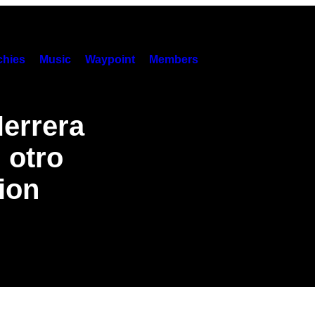
hies
Music
Waypoint
Members
errera
 otro
tion