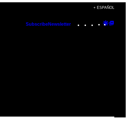
+ ESPAÑOL
Instagram
TikTok
YouTube
Google
Googl
Subscribe
Newsletter
Discover
Top
Posts