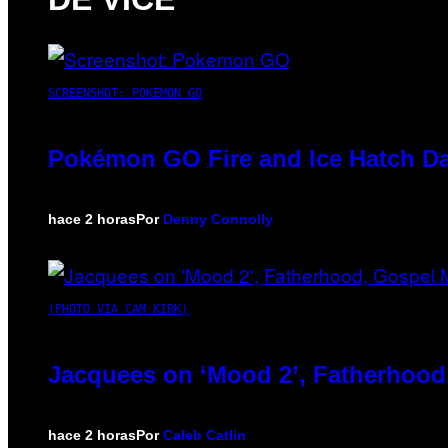
SCREENSHOT: POKEMON GO
Pokémon GO Fire and Ice Hatch Da
hace 2 horas
Por
Denny Connolly
(PHOTO VIA CAM KIRK)
Jacquees on ‘Mood 2’, Fatherhood
hace 2 horas
Por
Caleb Catlin