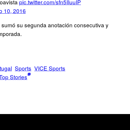
Boavista
pic.twitter.com/sfn5IIuuIP
o 10, 2016
ra sumó su segunda anotación consecutiva y
emporada.
tugal
Sports
VICE Sports
Top Stories