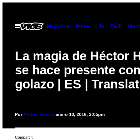
Saltar
al
contenido
Abrir
Magazine
Pulse
Life
Tech
Munc
Menú
La magia de Héctor H
se hace presente con
golazo | ES | Transla
Por
Andrés Corona
enero 10, 2016, 3:05pm
Compartir: