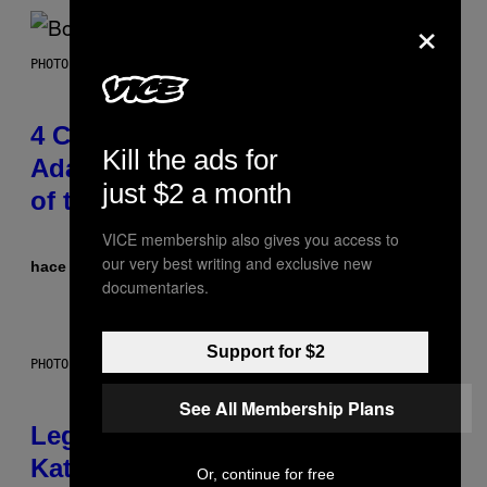
×
PHOTO BY FRANK MICELOTTA/IMAGEDIRECT
4 Classic Rock Bands That
Kill the ads for
Adapted to the New Rock Sound
just $2 a month
of the 2000s
VICE membership also gives you access to
our very best writing and exclusive new
hace 53 minutos
Por
Dan Milam
documentaries.
Support for $2
PHOTO BY DIMITRIOS KAMBOURIS/WIREIMAGE
See All Membership Plans
Legendary Music Manager Peter
Katsis, Who Worked With Limp
Or, continue for free