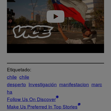
i
d
e
o
Etiquetado:
chile
chile
desperto
Investigación
manifestacion
marc
ha
Follow Us On Discover
Make Us Preferred In Top Stories