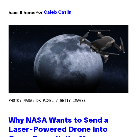
Por
hace 9 horas
Caleb Catlin
PHOTO: NASA; DR PIXEL / GETTY IMAGES
Why NASA Wants to Send a
Laser-Powered Drone Into