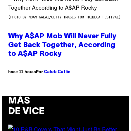
(PHOTO BY NOAM GALAI/GETTY IMAGES FOR TRIBECA FESTIVAL)
Why A$AP Mob Will Never Fully
Get Back Together, According
to A$AP Rocky
Por
hace 11 horas
Caleb Catlin
MÁS
DE VICE