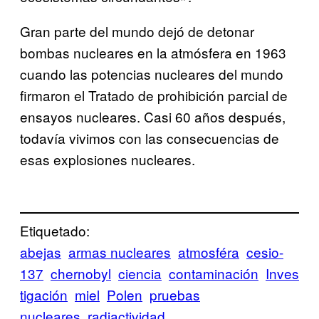
Gran parte del mundo dejó de detonar
bombas nucleares en la atmósfera en 1963
cuando las potencias nucleares del mundo
firmaron el Tratado de prohibición parcial de
ensayos nucleares. Casi 60 años después,
todavía vivimos con las consecuencias de
esas explosiones nucleares.
Etiquetado:
abejas
armas nucleares
atmosféra
cesio-
137
chernobyl
ciencia
contaminación
Inves
tigación
miel
Polen
pruebas
nucleares
radiactividad