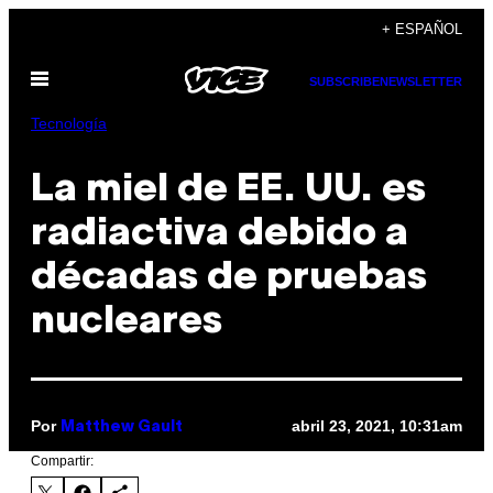
Saltar
+ ESPAÑOL
al
Abrir
contenido
SUBSCRIBE
NEWSLETTER
Menú
Tecnología
La miel de EE. UU. es
radiactiva debido a
décadas de pruebas
nucleares
Por
abril 23, 2021, 10:31am
Matthew Gault
Compartir: