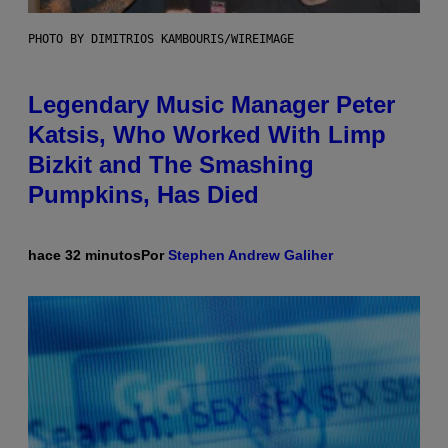
PHOTO BY DIMITRIOS KAMBOURIS/WIREIMAGE
Legendary Music Manager Peter
Katsis, Who Worked With Limp
Bizkit and The Smashing
Pumpkins, Has Died
hace 32 minutos
Por
Stephen Andrew Galiher