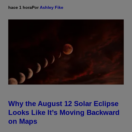
hace 1 hora
Por
Ashley Fike
Why the August 12 Solar Eclipse
Looks Like It’s Moving Backward
on Maps