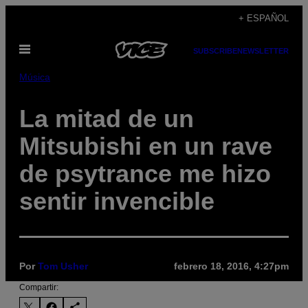
Saltar
+ ESPAÑOL
al
Abrir
contenido
SUBSCRIBE
NEWSLETTER
Menú
Música
La mitad de un
Mitsubishi en un rave
de psytrance me hizo
sentir invencible
Por
Tom Usher
febrero 18, 2016, 4:27pm
Compartir: