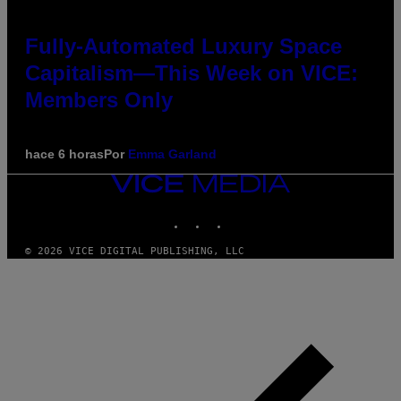
Fully-Automated Luxury Space
Capitalism—This Week on VICE:
Members Only
hace 6 horas
Por
Emma Garland
VICE
MEDIA
INSTAGRAM
TIKTOK
YOUTUBE
© 2026 VICE DIGITAL PUBLISHING, LLC