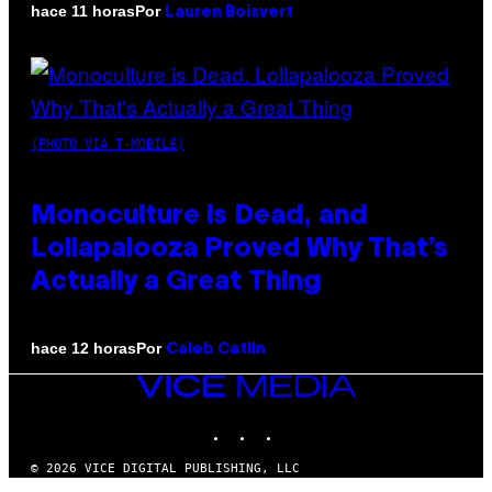
Por
hace 11 horas
Lauren Boisvert
(PHOTO VIA T-MOBILE)
Monoculture is Dead, and
Lollapalooza Proved Why That’s
Actually a Great Thing
Por
hace 12 horas
Caleb Catlin
VICE
MEDIA
INSTAGRAM
TIKTOK
YOUTUBE
© 2026 VICE DIGITAL PUBLISHING, LLC