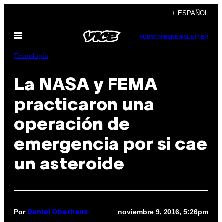
Saltar
+ ESPAÑOL
al
Abrir
contenido
SUBSCRIBE
NEWSLETTER
Menú
Tecnología
La NASA y FEMA
practicaron una
operación de
emergencia por si cae
un asteroide
Por
noviembre 9, 2016, 5:26pm
Daniel Oberhaus