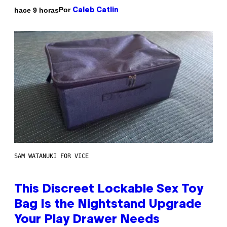
Por
hace 9 horas
Caleb Catlin
SAM WATANUKI FOR VICE
This Discreet Lockable Sex Toy
Bag Is the Nightstand Upgrade
Your Play Drawer Needs