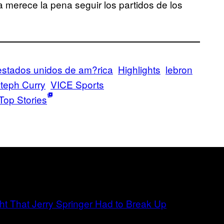
 merece la pena seguir los partidos de los
estados unidos de am?rica
Highlights
lebron
teph Curry
VICE Sports
Top Stories