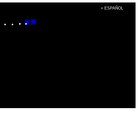
+ ESPAÑOL
Instagram
TikTok
YouTube
Google
Google
Discover
Top
Posts