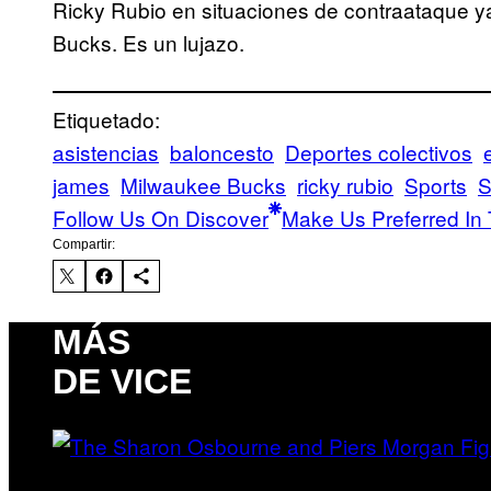
Ricky Rubio en situaciones de contraataque ya
Bucks. Es un lujazo.
Etiquetado:
asistencias
baloncesto
Deportes colectivos
james
Milwaukee Bucks
ricky rubio
Sports
S
Follow Us On Discover
Make Us Preferred In 
Compartir:
MÁS
DE VICE