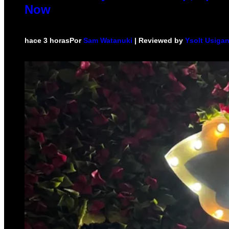
Now
hace 3 horas
Por
Sam Watanuki
| Reviewed by
Ysolt Usiga