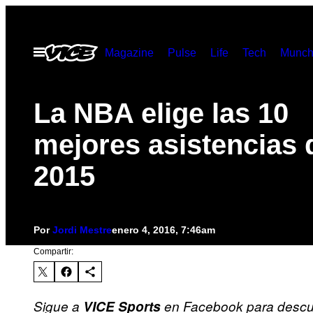
Saltar
al
Abrir
Magazine
Pulse
Life
Tech
Munch
contenido
Menú
La NBA elige las 10
mejores asistencias 
2015
Por
Jordi Mestre
enero 4, 2016, 7:46am
Compartir:
Sigue a
VICE Sports
en Facebook para descubr