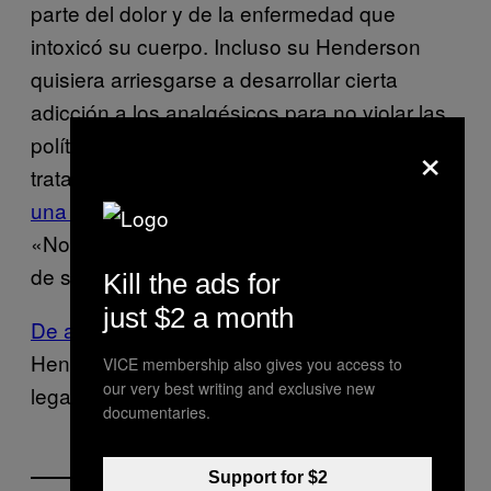
parte del dolor y de la enfermedad que
intoxicó su cuerpo. Incluso su Henderson
quisiera arriesgarse a desarrollar cierta
adicción a los analgésicos para no violar las
×
políticas de la NFL, «necesitaría el
tratamiento con cannabis»,
según informa
una fuente a Ian Rapoport de NFL Network
.
«No puede tomar analgésicos por el estado
de sus intestinos».
Kill the ads for
just $2 a month
De acuerdo con el sitio
,
Buffalo News
Henderson podría considerar tomar acción
VICE membership also gives you access to
our very best writing and exclusive new
legal para apelar su suspensión.
documentaries.
Support for $2