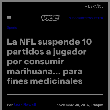
Saltar
+ ESPAÑOL
al
Abrir
contenido
SUBSCRIBE
NEWSLETTER
Menú
Sports
La NFL suspende 10
partidos a jugador
por consumir
marihuana… para
fines medicinales
Por
noviembre 30, 2016, 1:55pm
Sean Newell