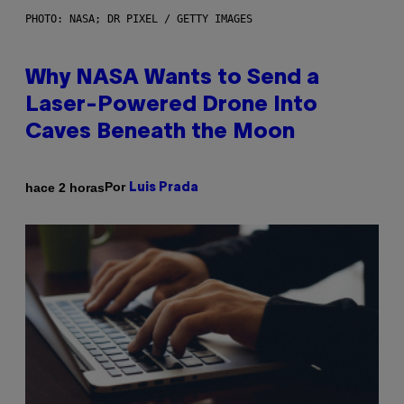
PHOTO: NASA; DR PIXEL / GETTY IMAGES
Why NASA Wants to Send a
Laser-Powered Drone Into
Caves Beneath the Moon
Por
hace 2 horas
Luis Prada