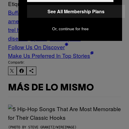
Etiquetado:
See All Membership Plans
Buffalo Bills
Futbol
americano
Highlights
Marihuana
NFL
sean
trel henderson
seantrel henderson crohn’s
Or, continue for free
disease
Sports
VICE Sports
Follow Us On Discover
Make Us Preferred In Top Stories
Compartir:
MÁS DE LO MISMO
(PHOTO BY STEVE GRANITZ/WIREIMAGE)