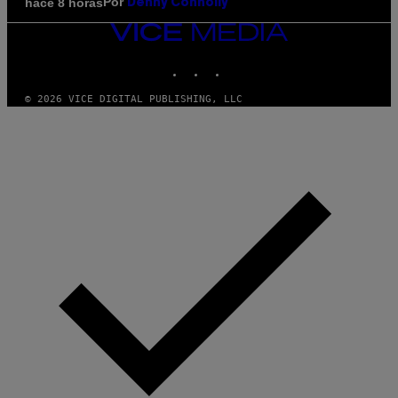
Por
hace 8 horas
Denny Connolly
VICE
MEDIA
INSTAGRAM
TIKTOK
YOUTUBE
© 2026 VICE DIGITAL PUBLISHING, LLC