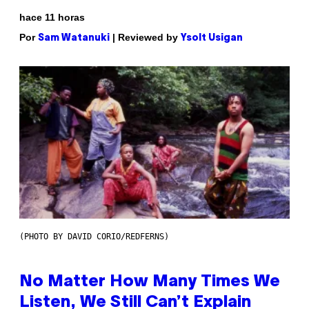
hace 11 horas
Por
| Reviewed by
Sam Watanuki
Ysolt Usigan
(PHOTO BY DAVID CORIO/REDFERNS)
No Matter How Many Times We
Listen, We Still Can’t Explain