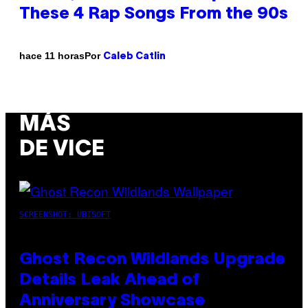
These 4 Rap Songs From the 90s
Por
hace 11 horas
Caleb Catlin
MÁS
DE VICE
SCREENSHOT: UBISOFT
Ghost Recon Wildlands Upgrade
Details Leak Ahead of
Anniversary Showcase