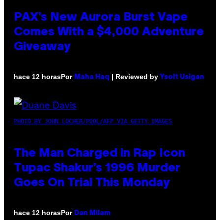
PAX’s New Aurora Burst Vape
Comes With a $4,000 Adventure
Giveaway
Por
| Reviewed by
hace 12 horas
Maha Haq
Ysolt Usigan
PHOTO BY JOHN LOCHER/POOL/AFP VIA GETTY IMAGES
The Man Charged in Rap Icon
Tupac Shakur’s 1996 Murder
Goes On Trial This Monday
Por
hace 12 horas
Dan Milam