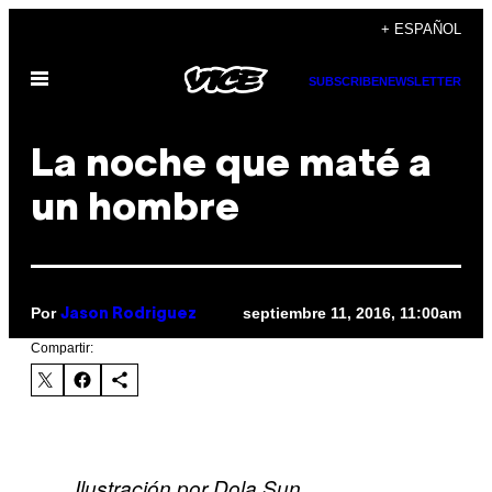
Saltar
+ ESPAÑOL
al
Abrir
contenido
SUBSCRIBE
NEWSLETTER
Menú
La noche que maté a
un hombre
Por
septiembre 11, 2016, 11:00am
Jason Rodriguez​​
Compartir:
Ilustración por Dola Sun