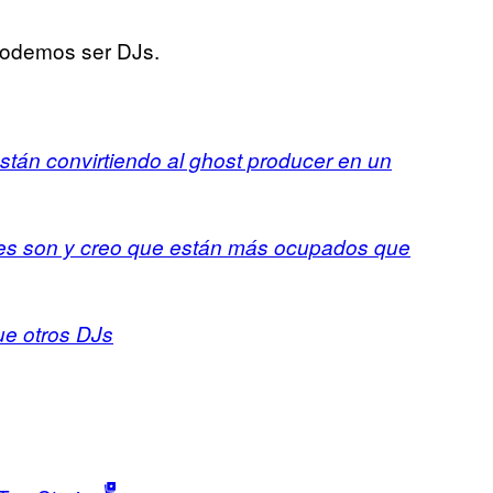
 podemos ser DJs.
án convirtiendo al ghost producer en un
es son y creo que están más ocupados que
ue otros DJs