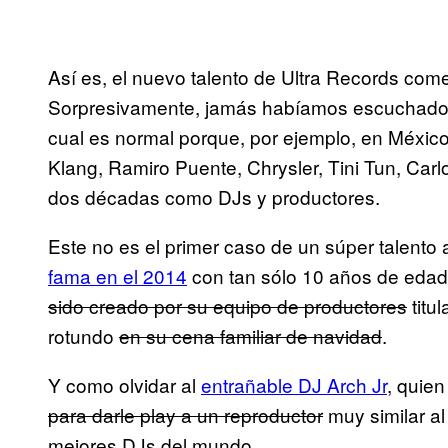
Así es, el nuevo talento de Ultra Records com
Sorpresivamente, jamás habíamos escuchado de
cual es normal porque, por ejemplo, en Méxi
Klang, Ramiro Puente, Chrysler, Tini Tun, Carl
dos décadas como DJs y productores.
Este no es el primer caso de un súper talento 
fama en el 2014
con tan sólo 10 años de eda
sido creado por su equipo de productores
titu
rotundo
en su cena familiar de navidad
.
Y como olvidar al
entrañable DJ Arch Jr
, quien
para darle play a un reproductor
muy similar al
mejores DJs del mundo.