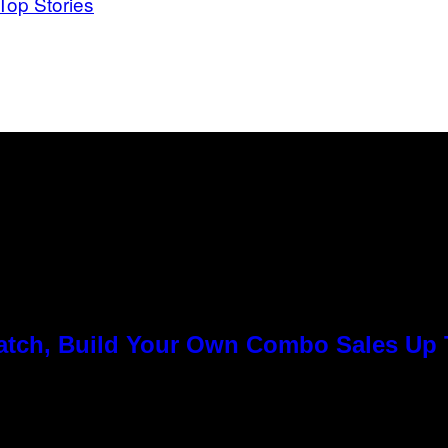
Top Stories
Match, Build Your Own Combo Sales Up
n