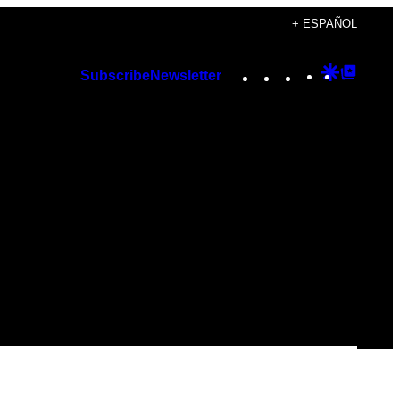
+ ESPAÑOL
Instagram
TikTok
YouTube
Google
Googl
Subscribe
Newsletter
Discover
Top
Posts