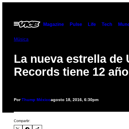
Saltar
al
contenido
Abrir
Magazine
Pulse
Life
Tech
Munc
Menú
Música
La nueva estrella de 
Records tiene 12 año
Por
Thump México
agosto 18, 2016, 6:30pm
Compartir: