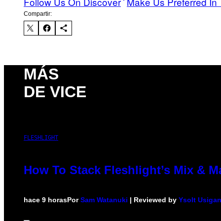
Follow Us On Discover
Make Us Preferred In 
Compartir:
MÁS
DE VICE
FLESHLIGHT
How To Stack Fleshlight’s Mix & 
hace 9 horas
Por
Sam Watanuki
| Reviewed by
Ysolt Usiga