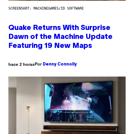
SCREENSHOT: MACHINEGAMES/ID SOFTWARE
Quake Returns With Surprise
Dawn of the Machine Update
Featuring 19 New Maps
Por
hace 2 horas
Denny Connolly