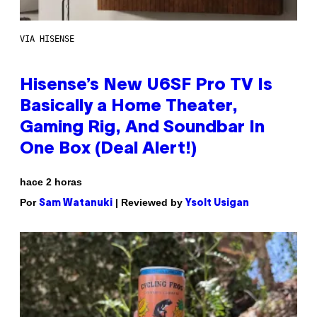
VIA HISENSE
Hisense’s New U6SF Pro TV Is
Basically a Home Theater,
Gaming Rig, And Soundbar In
One Box (Deal Alert!)
hace 2 horas
Por
| Reviewed by
Sam Watanuki
Ysolt Usigan