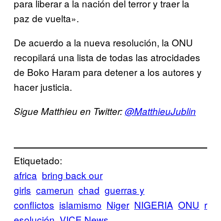
para liberar a la nación del terror y traer la
paz de vuelta».
De acuerdo a la nueva resolución, la ONU
recopilará una lista de todas las atrocidades
de Boko Haram para detener a los autores y
hacer justicia.
Sigue Matthieu en Twitter:
@MatthieuJublin
Etiquetado:
africa
bring back our
girls
camerun
chad
guerras y
conflictos
islamismo
Niger
NIGERIA
ONU
r
esolución
VICE News