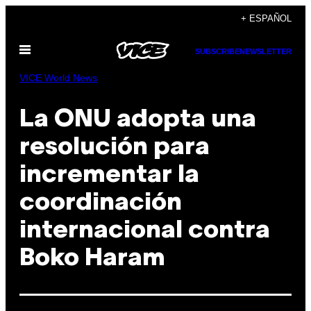
Saltar
+ ESPAÑOL
al
Abrir
contenido
SUBSCRIBE
NEWSLETTER
Menú
VICE World News
La ONU adopta una
resolución para
incrementar la
coordinación
internacional contra
Boko Haram