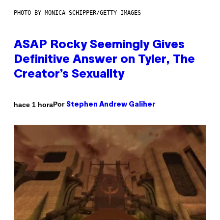
PHOTO BY MONICA SCHIPPER/GETTY IMAGES
ASAP Rocky Seemingly Gives
Definitive Answer on Tyler, The
Creator’s Sexuality
Por
hace 1 hora
Stephen Andrew Galiher