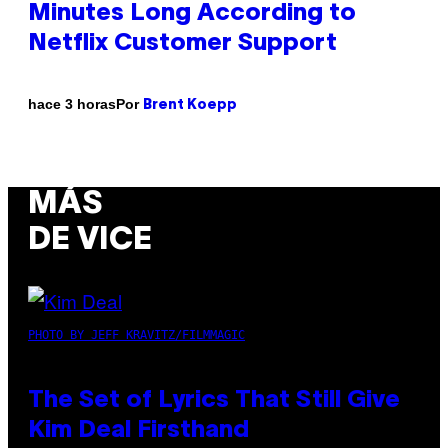
Minutes Long According to
Netflix Customer Support
Por
hace 3 horas
Brent Koepp
MÁS
DE VICE
PHOTO BY JEFF KRAVITZ/FILMMAGIC
The Set of Lyrics That Still Give
Kim Deal Firsthand