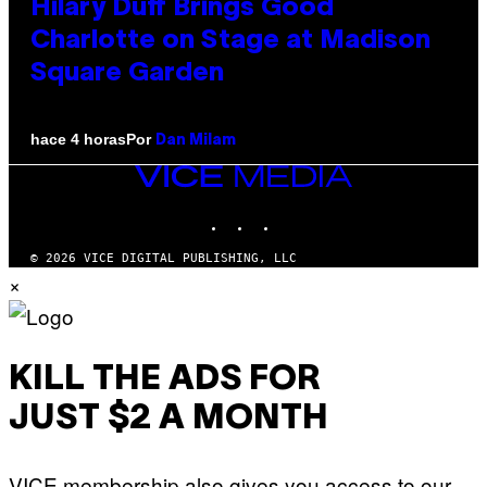
Hilary Duff Brings Good
Charlotte on Stage at Madison
Square Garden
Por
hace 4 horas
Dan Milam
VICE
MEDIA
INSTAGRAM
TIKTOK
YOUTUBE
© 2026 VICE DIGITAL PUBLISHING, LLC
×
KILL THE ADS FOR
JUST $2 A MONTH
VICE membership also gives you access to our