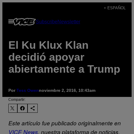
Saltar
+ ESPAÑOL
al
Abrir
Subscribe
Newsletter
contenido
Menú
El Ku Klux Klan
decidió apoyar
abiertamente a Trump
Por
Tess Owen
noviembre 2, 2016, 10:43am
Compartir:
Este artículo fue publicado originalmente en
VICE News
, nuestra plataforma de noticias.