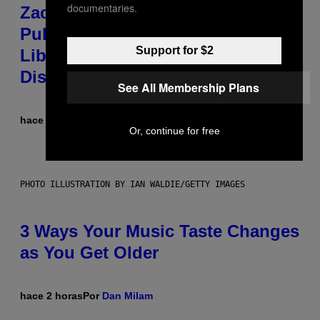
documentaries.
Zachary Cole Smith Wants a
Publicly Owned Music Streaming
Support for $2
Library Built on Spotify’s
Dismantled Bones
See All Membership Plans
hace 2 horas
Por
Lauren Boisvert
Or, continue for free
PHOTO ILLUSTRATION BY IAN WALDIE/GETTY IMAGES
3 Ways Your Music Taste Changes
as You Get Older
hace 2 horas
Por
Dan Milam