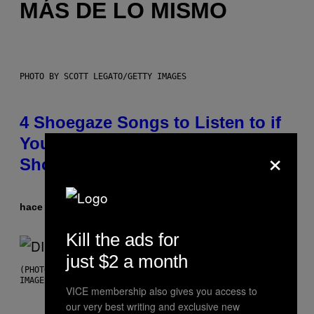
MÁS DE LO MISMO
PHOTO BY SCOTT LEGATO/GETTY IMAGES
4 Shoegaze Songs to Listen to if
You Don’t Know if You Like
×
Shoegaze
hace 2 horas
Por
Stephen Andrew Galiher
Kill the ads for
just $2 a month
(PHOTO BY ROBERTO PANUCCI – CORBIS/CORBIS VIA GETTY
IMAGES)
VICE membership also gives you access to
our very best writing and exclusive new