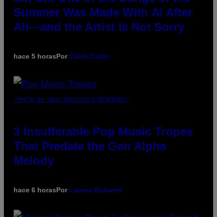
Summer Was Made With AI After
All—and the Artist Is Not Sorry
hace 5 horas
Por
Caleb Catlin
(PHOTO BY MARC BROUSSELY/REDFERNS)
3 Insufferable Pop Music Tropes
That Predate the Gen Alpha
Melody
hace 6 horas
Por
Lauren Boisvert