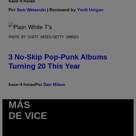
hace 4 horas
Por
Sam Watanuki
| Reviewed by
Ysolt Usigan
PHOTO BY SCOTT GRIES/GETTY IMAGES
3 No-Skip Pop-Punk Albums
Turning 20 This Year
hace 4 horas
Por
Dan Milam
MÁS
DE VICE