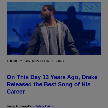
(PHOTO BY GARY GERSHOFF/WIREIMAGE)
On This Day 13 Years Ago, Drake
Released the Best Song of His
Career
hace 4 horas
Por
Caleb Catlin