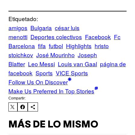
Etiquetado:
amigos
Bulgaria
césar luis
menotti
Deportes colectivos
Facebook
Fc
Barcelona
fifa
futbol
Highlights
hristo
stoichkov
José Mourinho
Joseph
Blatter
Leo Messi
Louis van Gaal
página de
facebook
Sports
VICE Sports
Follow Us On Discover
Make Us Preferred In Top Stories
Compartir:
MÁS DE LO MISMO