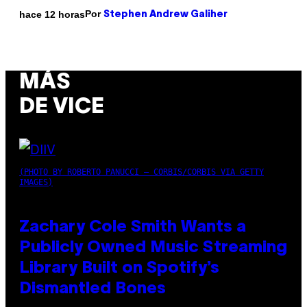
Por
hace 12 horas
Stephen Andrew Galiher
MÁS
DE VICE
(PHOTO BY ROBERTO PANUCCI – CORBIS/CORBIS VIA GETTY
IMAGES)
Zachary Cole Smith Wants a
Publicly Owned Music Streaming
Library Built on Spotify’s
Dismantled Bones