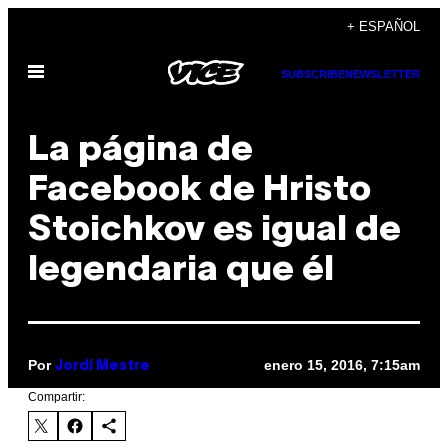
Saltar
+ ESPAÑOL
al
Abrir
contenido
SUBSCRIBE
NEWSLETTER
Menú
La página de
Facebook de Hristo
Stoichkov es igual de
legendaria que él
Por
enero 15, 2016, 7:15am
Jordi Mestre
Compartir: