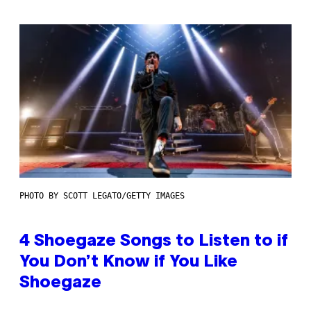
PHOTO BY SCOTT LEGATO/GETTY IMAGES
4 Shoegaze Songs to Listen to if
You Don’t Know if You Like
Shoegaze