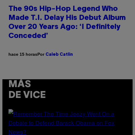
The 90s Hip-Hop Legend Who
Made T.I. Delay His Debut Album
Over 20 Years Ago: ‘I Definitely
Conceded’
Por
hace 15 horas
Caleb Catlin
MÁS
DE VICE