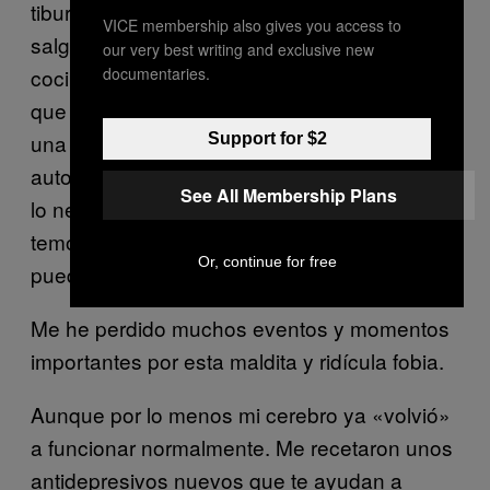
tiburones. Dejé de tomar alcohol y ya no
VICE membership also gives you access to
salgo de noche. No pruebo ningún alimento
our very best writing and exclusive new
documentaries.
cocinado a menos que sepa que no tendré
que salir de casa en todo el día por si sufro
una intoxicación alimentaria. Me bajo de los
Support for $2
autobuses antes de tiempo, y camino más de
See All Membership Plans
lo necesario para evitar las multitudes por
temor a vomitar sobre ellos o que alguien
Or, continue for free
pueda vomitar delante de mí.
Me he perdido muchos eventos y momentos
importantes por esta maldita y ridícula fobia.
Aunque por lo menos mi cerebro ya «volvió»
a funcionar normalmente. Me recetaron unos
antidepresivos nuevos que te ayudan a