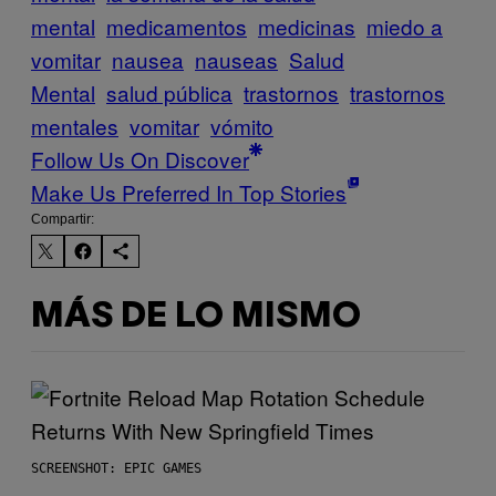
mental
medicamentos
medicinas
miedo a
vomitar
nausea
nauseas
Salud
Mental
salud pública
trastornos
trastornos
mentales
vomitar
vómito
Follow Us On Discover
Make Us Preferred In Top Stories
Compartir:
MÁS DE LO MISMO
SCREENSHOT: EPIC GAMES