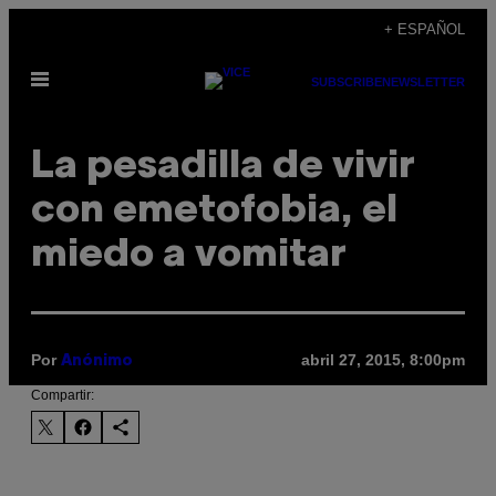
Saltar
+ ESPAÑOL
al
Abrir
contenido
SUBSCRIBE
NEWSLETTER
Menú
La pesadilla de vivir
con emetofobia, el
miedo a vomitar
Por
abril 27, 2015, 8:00pm
Anónimo
Compartir: