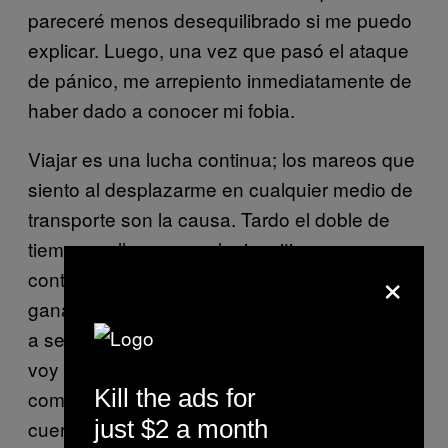
pareceré menos desequilibrado si me puedo
explicar. Luego, una vez que pasó el ataque
de pánico, me arrepiento inmediatamente de
haber dado a conocer mi fobia.
Viajar es una lucha continua; los mareos que
siento al desplazarme en cualquier medio de
transporte son la causa. Tardo el doble de
tiempo en llegar a cualquier sitio porque
×
continuamente tengo que luchar con las
ganas de regresar corriendo a casa, no vaya
a ser que las náuseas sean un aviso de que
voy a vomitar. Comer en un restaurante es
Kill the ads for
como que si me pidieran caminar en una
just $2 a month
cuerda suspendida sobre un tanque de