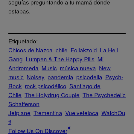
seguías preguntando a tu mamá dónde
estabas.
Etiquetado:
Chicos de Nazca
chile
Follakzoid
La Hell
Gang
Lumpen & The Happy Pills
Mi
Andromeda
Music
música nueva
New
music
Noisey
pandemia
psicodelia
Psych-
Rock
rock psicodélico
Santiago de
Chile
The Holydrug Couple
The Psychedelic
Schafferson
Jetplane
Trementina
Vuelveteloca
WatchOu
t!
Follow Us On Discover