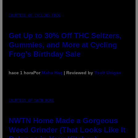
COURTESY OF CYCLING FROG
Get Up to 30% Off THC Seltzers,
Gummies, and More at Cycling
Frog’s Birthday Sale
hace 1 hora
Por
Maha Haq
| Reviewed by
Ysolt Usigan
COURTESY OF NWTN HOME
NWTN Home Made a Gorgeous
Weed Grinder (That Looks Like It