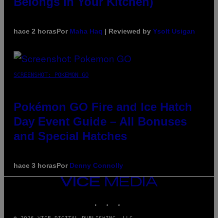
Belongs in Your Kitchen)
hace 2 horas
Por
Maha Haq
| Reviewed by
Ysolt Usigan
SCREENSHOT: POKEMON GO
Pokémon GO Fire and Ice Hatch
Day Event Guide – All Bonuses
and Special Hatches
hace 3 horas
Por
Denny Connolly
VICE
MEDIA
INSTAGRAM
TIKTOK
YOUTUBE