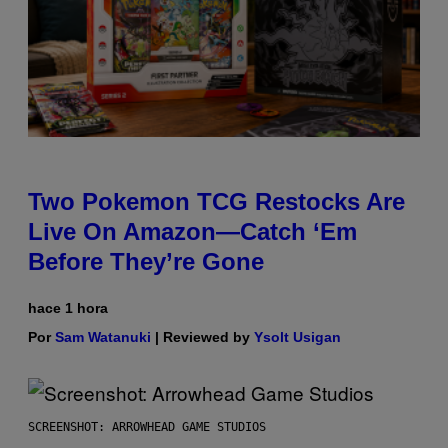
Two Pokemon TCG Restocks Are
Live On Amazon—Catch ‘Em
Before They’re Gone
hace 1 hora
Por
Sam Watanuki
| Reviewed by
Ysolt Usigan
SCREENSHOT: ARROWHEAD GAME STUDIOS