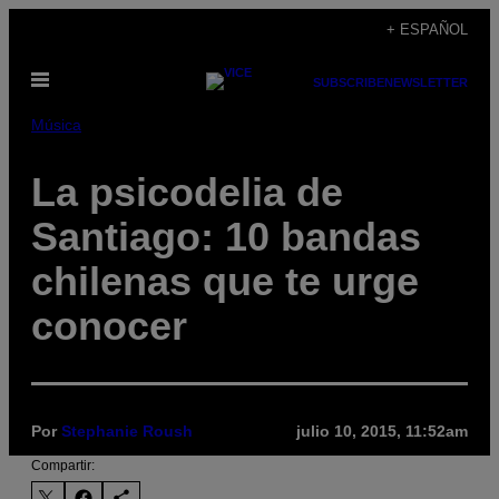
Saltar
+ ESPAÑOL
al
Abrir
contenido
SUBSCRIBE
NEWSLETTER
Menú
Música
La psicodelia de
Santiago: 10 bandas
chilenas que te urge
conocer
Por
Stephanie Roush
julio 10, 2015, 11:52am
Compartir: