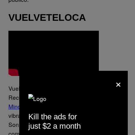
VUELVETELOCA
×
Vuelveteloca acaban de firmar con BYM
Records (el equivalente chileno de
Trouble in
Mind Records
), y tocan garage rock con una
vibra como llevaran surfeando todo el día.
Kill the ads for
Son más melódicos que algunos de sus
just $2 a month
compadres de la escena, pero eso no es