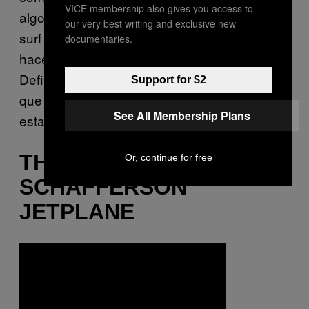
VICE membership also gives you access to
algo malo. De hecho son sus ganchos de
our very best writing and exclusive new
surf rock y sus armonías vocales lo que
documentaries.
hacen que destaquen de los demás.
Definitivamente se sienten como la banda
Support for $2
que invita al público a pistear con ellos en el
See All Membership Plans
estacionamiento después de un show.
THE PSYCHEDELIC
Or, continue for free
SCHAFFERSON
JETPLANE