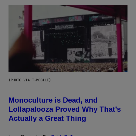
(PHOTO VIA T-MOBILE)
Monoculture is Dead, and
Lollapalooza Proved Why That’s
Actually a Great Thing