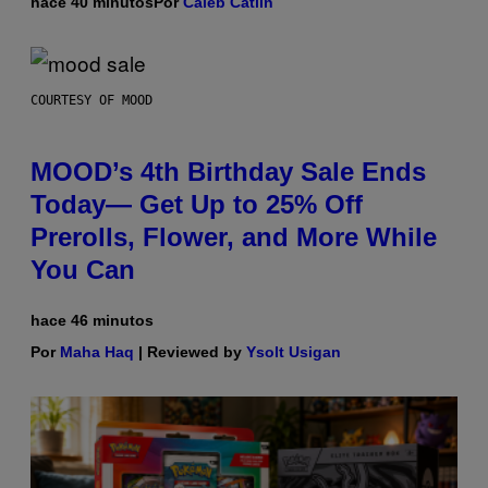
hace 40 minutos
Por
Caleb Catlin
COURTESY OF MOOD
MOOD’s 4th Birthday Sale Ends
Today— Get Up to 25% Off
Prerolls, Flower, and More While
You Can
hace 46 minutos
Por
Maha Haq
| Reviewed by
Ysolt Usigan