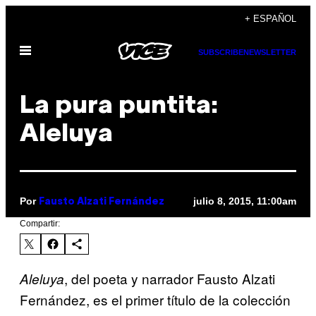
Saltar
+ ESPAÑOL
al
Abrir
contenido
SUBSCRIBE
NEWSLETTER
Menú
La pura puntita:
Aleluya
Por
julio 8, 2015, 11:00am
Fausto Alzati Fernández
Compartir:
, del poeta y narrador Fausto Alzati
Aleluya
Fernández, es el primer título de la colección