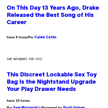
On This Day 13 Years Ago, Drake
Released the Best Song of His
Career
Por
hace 9 horas
Caleb Catlin
SAM WATANUKI FOR VICE
This Discreet Lockable Sex Toy
Bag Is the Nightstand Upgrade
Your Play Drawer Needs
hace 10 horas
Por
| Reviewed by
Sam Watanuki
Ysolt Usigan