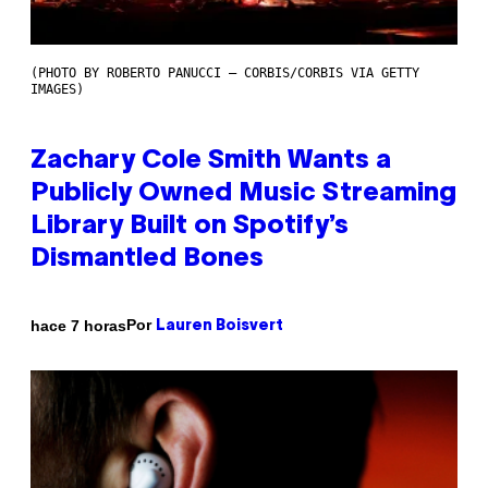
(PHOTO BY ROBERTO PANUCCI – CORBIS/CORBIS VIA GETTY
IMAGES)
Zachary Cole Smith Wants a
Publicly Owned Music Streaming
Library Built on Spotify’s
Dismantled Bones
Por
hace 7 horas
Lauren Boisvert