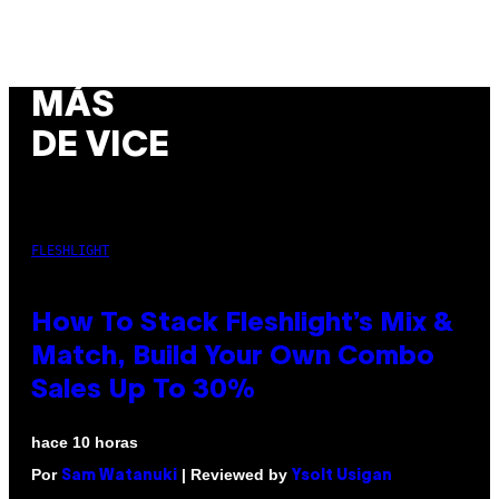
MÁS
DE VICE
FLESHLIGHT
How To Stack Fleshlight’s Mix &
Match, Build Your Own Combo
Sales Up To 30%
hace 10 horas
Por
| Reviewed by
Sam Watanuki
Ysolt Usigan